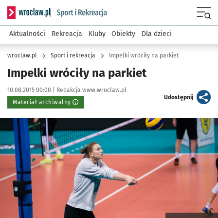
Serwis informacyjny wroclaw.pl podserwis: Sport i rekreacja
Menu
Aktualności
Rekreacja
Kluby
Obiekty
Dla dzieci
wroclaw.pl
Sport i rekreacja
Impelki wróciły na parkiet
Impelki wróciły na parkiet
Data publikacji:
Autor:
10.08.2015 00:00 |
Redakcja www.wroclaw.pl
artykuł
Udostępnij
Materiał archiwalny
Kliknij, aby powiększyć