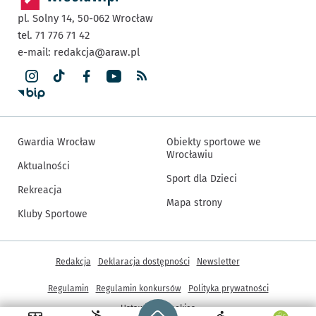
pl. Solny 14,
50-062
Wrocław
tel. 71 776 71 42
e-mail:
redakcja@araw.pl
Gwardia Wrocław
Obiekty sportowe we
Wrocławiu
Aktualności
Sport dla Dzieci
Rekreacja
Mapa strony
Kluby Sportowe
Inne informacje
Redakcja
Deklaracja dostępności
Newsletter
Regulamin
Regulamin konkursów
Polityka prywatności
Strona główna - wroclaw.pl
Ustawienia cookies