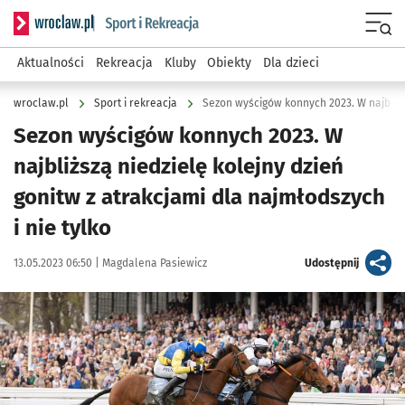
Serwis informacyjny wroclaw.pl podserwis: Sport i rekreacja
Menu
Aktualności
Rekreacja
Kluby
Obiekty
Dla dzieci
wroclaw.pl
Sport i rekreacja
Sezon wyścigów konnych 2023. W
najbliższą niedzielę kolejny dzień
gonitw z atrakcjami dla najmłodszych
i nie tylko
Data publikacji:
Autor:
artykuł
13.05.2023 06:50 |
Magdalena Pasiewicz
Udostępnij
Kliknij, aby powiększyć