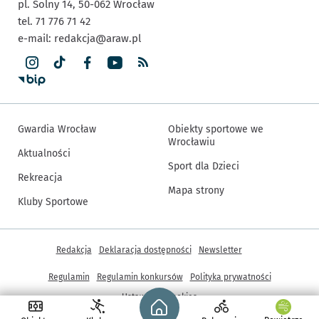
pl. Solny 14,
50-062
Wrocław
tel. 71 776 71 42
e-mail:
redakcja@araw.pl
Gwardia Wrocław
Obiekty sportowe we
Wrocławiu
Aktualności
Sport dla Dzieci
Rekreacja
Mapa strony
Kluby Sportowe
Inne informacje
Redakcja
Deklaracja dostępności
Newsletter
Regulamin
Regulamin konkursów
Polityka prywatności
Strona główna - wroclaw.pl
Ustawienia cookies