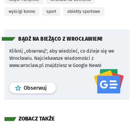
wyścigi konne
sport
obiekty sportowe
BĄDŹ NA BIEŻĄCO Z WROCŁAWIEM!
Kliknij „obserwuj”, aby wiedzieć, co dzieje się we
Wrocławiu.
Najciekawsze wiadomości z
www.wroclaw.pl znajdziesz w Google News!
profil
google news
serwisu wroclaw
Obserwuj
ZOBACZ TAKŻE