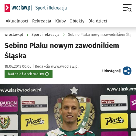
Serwis informacyjny wroclaw.pl podserwis: Sport i rekreacja
Menu
Aktualności
Rekreacja
Kluby
Obiekty
Dla dzieci
wroclaw.pl
Sport i rekreacja
Sebino Plaku nowym zawodnikiem Śląsk
Sebino Plaku nowym zawodnikiem
Śląska
Data publikacji:
Autor:
18.06.2013 00:00 |
Redakcja www.wroclaw.pl
artykuł
Udostępnij
Materiał archiwalny
Kliknij, aby powiększyć