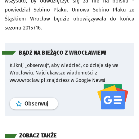
wszystko, by odwdzięczyć się za nie na boisku -
powiedział Sebino Plaku. Umowa Sebino Plaku ze
Śląskiem Wrocław będzie obowiązywała do końca
sezonu 2015/16.
BĄDŹ NA BIEŻĄCO Z WROCŁAWIEM!
Kliknij „obserwuj”, aby wiedzieć, co dzieje się we
Wrocławiu.
Najciekawsze wiadomości z
www.wroclaw.pl znajdziesz w Google News!
profil
google news
serwisu wroclaw
Obserwuj
ZOBACZ TAKŻE