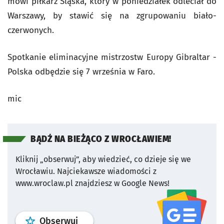
mówi piłkarz Śląska, który w poniedziałek odleciał do
Warszawy, by stawić się na zgrupowaniu biało-
czerwonych.
Spotkanie eliminacyjne mistrzostw Europy Gibraltar -
Polska odbędzie się 7 września w Faro.
mic
BĄDŹ NA BIEŻĄCO Z WROCŁAWIEM!
Kliknij „obserwuj”, aby wiedzieć, co dzieje się we
Wrocławiu.
Najciekawsze wiadomości z
www.wroclaw.pl znajdziesz w Google News!
profil
google news
serwisu wroclaw
Obserwuj