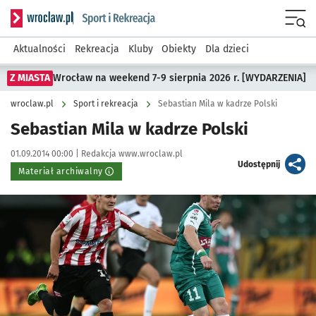
Serwis informacyjny wroclaw.pl podserwis: Sport i rekreacja
Menu
Aktualności
Rekreacja
Kluby
Obiekty
Dla dzieci
Z MIASTA
Wrocław na weekend 7-9 sierpnia 2026 r. [WYDARZENIA]
wroclaw.pl
Sport i rekreacja
Sebastian Mila w kadrze Polski
Sebastian Mila w kadrze Polski
Data publikacji:
Autor:
01.09.2014 00:00 |
Redakcja www.wroclaw.pl
artykuł
Udostępnij
Materiał archiwalny
Kliknij, aby powiększyć