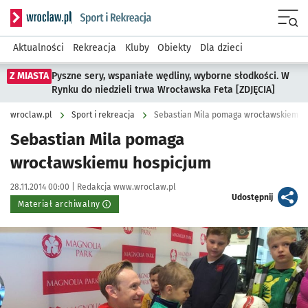
Serwis informacyjny wroclaw.pl podserwis: Sport i rekreacja
Menu
Aktualności
Rekreacja
Kluby
Obiekty
Dla dzieci
Z MIASTA
Pyszne sery, wspaniałe wędliny, wyborne słodkości. W
Rynku do niedzieli trwa Wrocławska Feta [ZDJĘCIA]
wroclaw.pl
Sport i rekreacja
Sebastian Mila pomaga wrocławskiemu 
Sebastian Mila pomaga
wrocławskiemu hospicjum
Data publikacji:
Autor:
28.11.2014 00:00 |
Redakcja www.wroclaw.pl
artykuł
Udostępnij
Materiał archiwalny
Kliknij, aby powiększyć