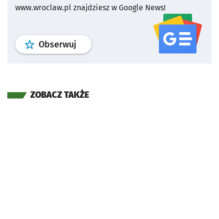
www.wroclaw.pl znajdziesz w Google News!
profil
google news
serwisu wroclaw
Obserwuj
ZOBACZ TAKŻE