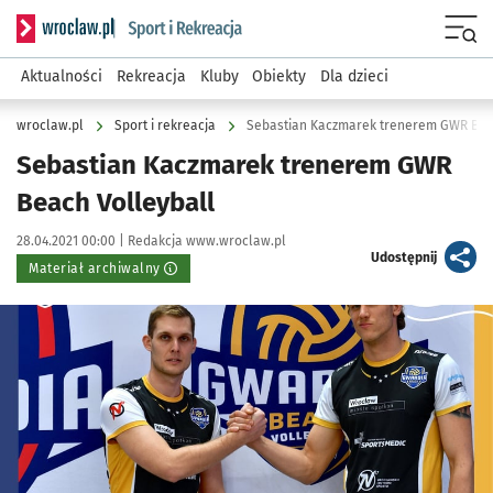
Serwis informacyjny wroclaw.pl podserwis: Sport i rekreacja
Menu
Aktualności
Rekreacja
Kluby
Obiekty
Dla dzieci
wroclaw.pl
Sport i rekreacja
Sebastian Kaczmarek trenerem GWR Bea
Sebastian Kaczmarek trenerem GWR
Beach Volleyball
Data publikacji:
Autor:
28.04.2021 00:00 |
Redakcja www.wroclaw.pl
artykuł
Udostępnij
Materiał archiwalny
Kliknij, aby powiększyć