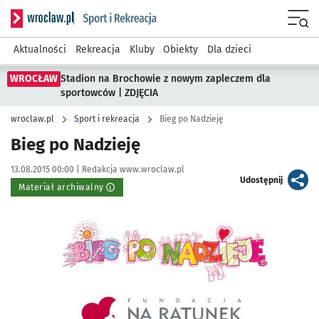
Serwis informacyjny wroclaw.pl podserwis: Sport i rekreacja
Menu
Aktualności
Rekreacja
Kluby
Obiekty
Dla dzieci
WROCŁAW
Stadion na Brochowie z nowym zapleczem dla
sportowców | ZDJĘCIA
wroclaw.pl
Sport i rekreacja
Bieg po Nadzieję
Bieg po Nadzieję
Data publikacji:
Autor:
13.08.2015 00:00 |
Redakcja www.wroclaw.pl
artykuł
Udostępnij
Materiał archiwalny
Kliknij, aby powiększyć