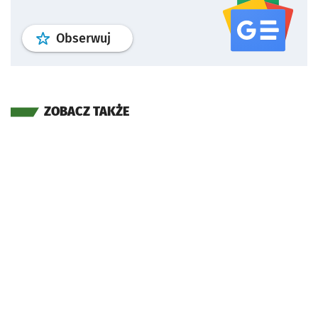
profil
google news
serwisu wroclaw
Obserwuj
ZOBACZ TAKŻE