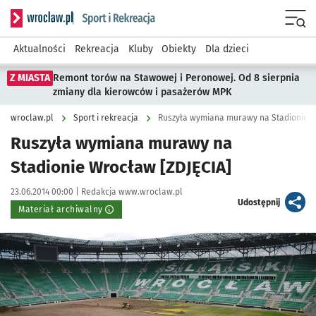
Serwis informacyjny wroclaw.pl podserwis: Sport i rekreacja
Menu
Aktualności
Rekreacja
Kluby
Obiekty
Dla dzieci
Z MIASTA
Remont torów na Stawowej i Peronowej. Od 8 sierpnia
zmiany dla kierowców i pasażerów MPK
wroclaw.pl
Sport i rekreacja
Ruszyła wymiana murawy na Stadionie W
Ruszyła wymiana murawy na
Stadionie Wrocław [ZDJĘCIA]
Data publikacji:
Autor:
23.06.2014 00:00 |
Redakcja www.wroclaw.pl
artykuł
Udostępnij
Materiał archiwalny
Kliknij, aby powiększyć