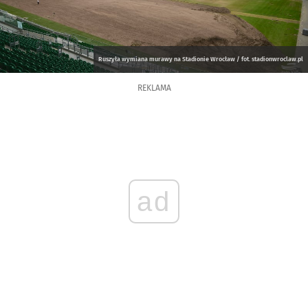
Ruszyła wymiana murawy na Stadionie Wrocław / fot. stadionwroclaw.pl
REKLAMA
ad