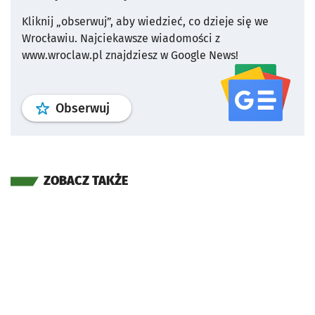
Kliknij „obserwuj”, aby wiedzieć, co dzieje się we
Wrocławiu.
Najciekawsze wiadomości z
www.wroclaw.pl znajdziesz w Google News!
profil
google news
serwisu wroclaw
Obserwuj
ZOBACZ TAKŻE