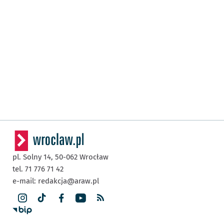
pl. Solny 14,
50-062
Wrocław
tel. 71 776 71 42
e-mail:
redakcja@araw.pl