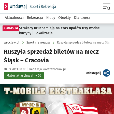
Serwis informacyjny wroclaw.pl podserwis: Sport i rekreacja
Menu
Aktualności
Rekreacja
Kluby
Obiekty
Dla dzieci
Z MIASTA
Strażacy uruchamiają na czas upałów trzy wodne
kurtyny | Lokalizacje
wroclaw.pl
Sport i rekreacja
Ruszyła sprzedaż biletów na mecz Śląsk 
Ruszyła sprzedaż biletów na mecz
Śląsk – Cracovia
Data publikacji:
Autor:
10.09.2013 00:00 |
Redakcja www.wroclaw.pl
artykuł
Udostępnij
Materiał archiwalny
Kliknij, aby powiększyć