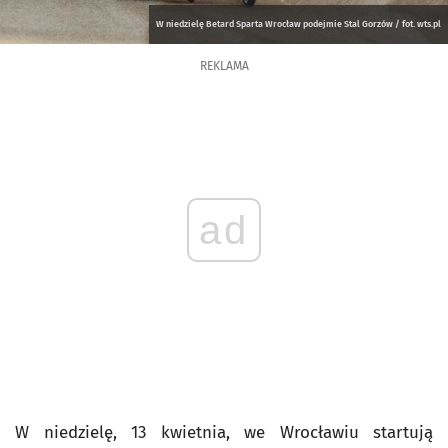
W niedzielę Betard Sparta Wrocław podejmie Stal Gorzów / fot. wts.pl
REKLAMA
ad
W niedzielę, 13 kwietnia, we Wrocławiu startują