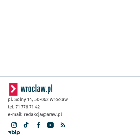
pl. Solny 14,
50-062
Wrocław
tel. 71 776 71 42
e-mail:
redakcja@araw.pl