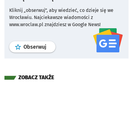
Kliknij „obserwuj”, aby wiedzieć, co dzieje się we
Wrocławiu.
Najciekawsze wiadomości z
www.wroclaw.pl znajdziesz w Google News!
profil
google news
serwisu wroclaw
Obserwuj
ZOBACZ TAKŻE