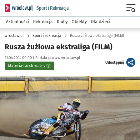
Serwis informacyjny wroclaw.pl podserwis: Sport i rekreacja
Menu
Aktualności
Rekreacja
Kluby
Obiekty
Dla dzieci
wroclaw.pl
Sport i rekreacja
Rusza żużlowa ekstraliga (FILM)
Rusza żużlowa ekstraliga (FILM)
Data publikacji:
Autor:
11.04.2014 00:00 |
Redakcja www.wroclaw.pl
artykuł
Udostępnij
Materiał archiwalny
Kliknij, aby powiększyć