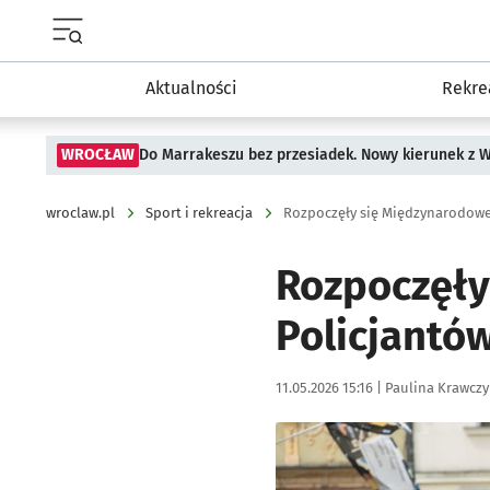
Menu główne portalu wroclaw.pl
Aktualności
Rekre
WROCŁAW
Do Marrakeszu bez przesiadek. Nowy kierunek z 
wroclaw.pl
Sport i rekreacja
Rozpoczęły się Międzynarodowe
Rozpoczęły
Policjantó
Data publikacji:
Autor:
11.05.2026 15:16 |
Paulina Krawczy
Kliknij, aby zobaczyć galer