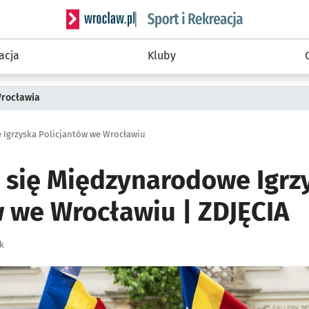
Serwis informacyjny wroclaw.pl podserwis: Sport 
acja
Kluby
Wrocławia
 Igrzyska Policjantów we Wrocławiu
 się Międzynarodowe Igrz
w we Wrocławiu | ZDJĘCIA
k
ię