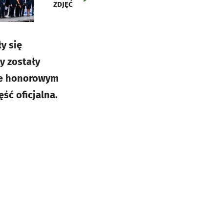
ZDJĘĆ
y się
y zostały
kże honorowym
ść oficjalna.