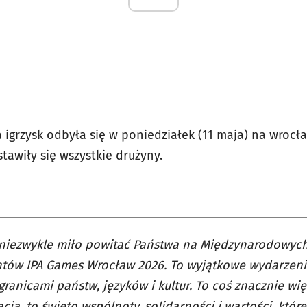
a igrzysk odbyła się w poniedziałek (11 maja) na wrocł
stawiły się wszystkie drużyny.
 niezwykle miło powitać Państwa na Międzynarodowych
ntów IPA Games Wrocław 2026. To wyjątkowe wydarzenie
ranicami państw, języków i kultur. To coś znacznie wi
acja, to święto wspólnoty, solidarności i wartości, któr