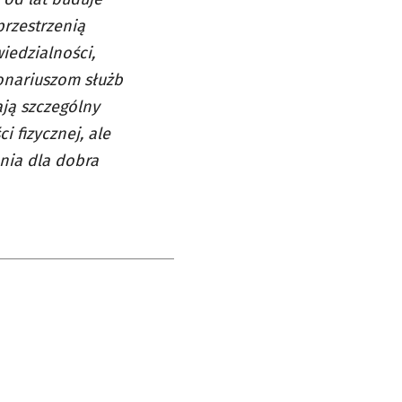
przestrzenią
iedzialności,
jonariuszom służb
ją szczególny
i fizycznej, ale
nia dla dobra