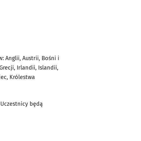
w:
Anglii, Austrii, Bośni i
ecji, Irlandii, Islandii,
iec, Królestwa
 Uczestnicy będą