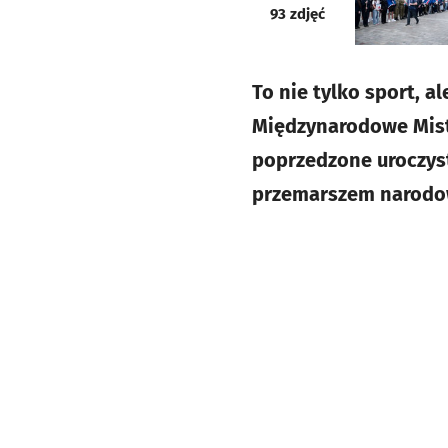
galeria
93
zdjęć
To nie tylko sport, a
Międzynarodowe Mist
poprzedzone uroczys
przemarszem narodowy