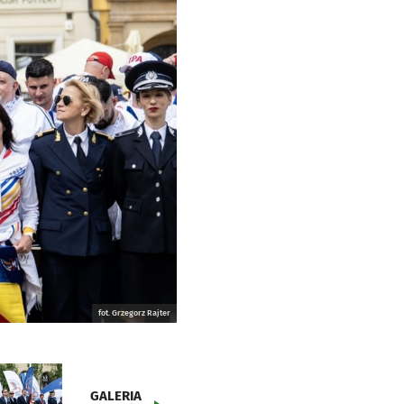
fot. Grzegorz Rajter
GALERIA