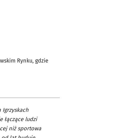
awskim Rynku, gdzie
 Igrzyskach
 łączące ludzi
ęcej niż sportowa
e od lat buduje