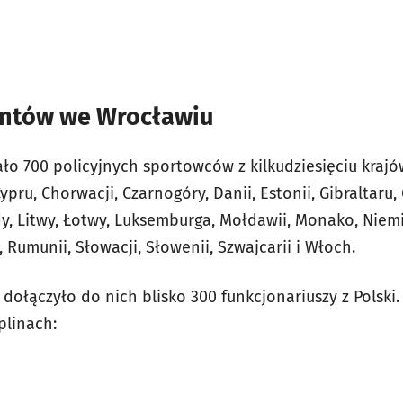
jantów we Wrocławiu
ło 700 policyjnych sportowców z kilkudziesięciu krajó
pru, Chorwacji, Czarnogóry, Danii, Estonii, Gibraltaru, Gr
ady, Litwy, Łotwy, Luksemburga, Mołdawii, Monako, Niem
 Rumunii, Słowacji, Słowenii, Szwajcarii i Włoch.
ołączyło do nich blisko 300 funkcjonariuszy z Polski.
plinach: