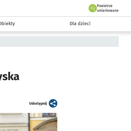
Powietrze
we Wrocławiu
i rekreacja
umiarkowane
Obiekty
Dla dzieci
yska
artykuł
Udostępnij