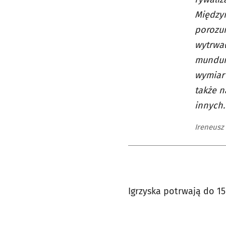
Międzyn
porozum
wytrwał
mundur
wymiar 
także n
innych.
Ireneusz 
Igrzyska potrwają do 15