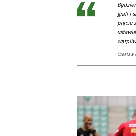
Będziem
grali i
pięciu
ustawie
wątpliw
Czesław M