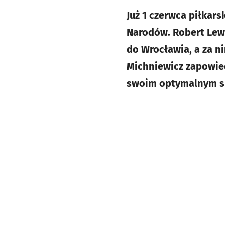
Już 1 czerwca piłkars
Narodów. Robert Lewa
do Wrocławia, a za n
Michniewicz zapowied
swoim optymalnym skł