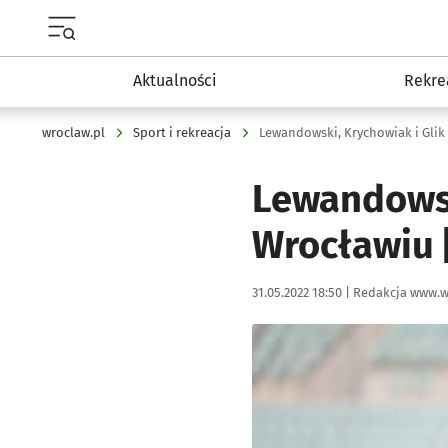
Menu główne portalu wroclaw.pl
Aktualności
Rekre
wroclaw.pl
Sport i rekreacja
Lewandowski, Krychowiak i Glik
Lewandowsk
Wrocławiu 
Data publikacji:
Autor:
31.05.2022 18:50 |
Redakcja www.w
Kliknij, aby zobaczyć galer
Kliknij, aby powiększyć