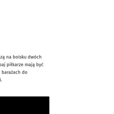
aczą na boisku dwóch
baj piłkarze mają być
w barażach do
.