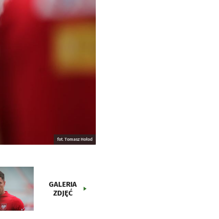
fot. Tomasz Hołod
GALERIA
ZDJĘĆ