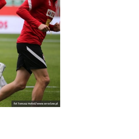
fot Tomasz Hołod/www.wroclaw.pl