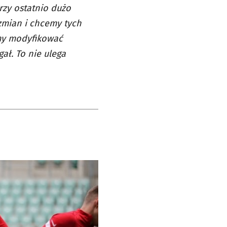
órzy ostatnio dużo
 zmian i chcemy tych
my modyfikować
ał. To nie ulega