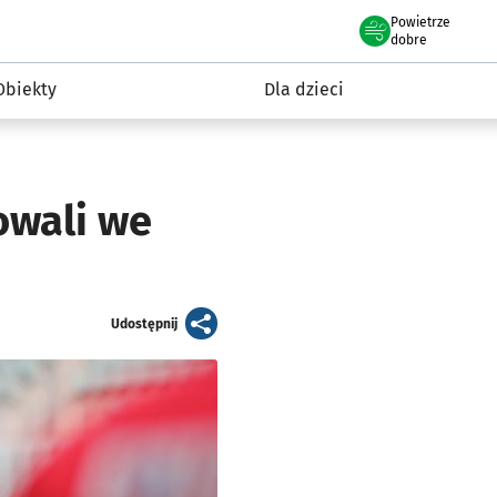
Powietrze
we Wrocławiu
i rekreacja
dobre
Obiekty
Dla dzieci
owali we
artykuł
Udostępnij