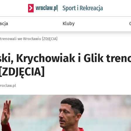
Serwis informacyjny wroclaw.pl podserwis: Sport 
acja
Kluby
 trenowali we Wrocławiu [ZDJĘCIA]
i, Krychowiak i Glik tren
[ZDJĘCIA]
roclaw.pl
ię