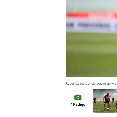
Robert Lewandowski pojawi się w p
galeria
19
zdjęć