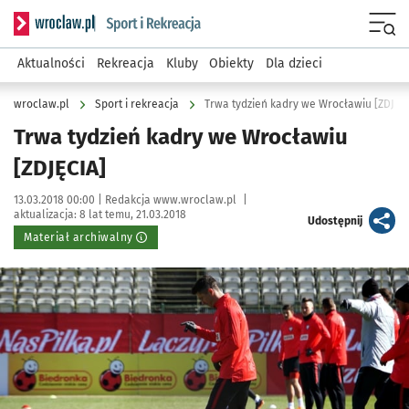
Serwis informacyjny wroclaw.pl podserwis: Sport i rekreacja
Menu
Aktualności
Rekreacja
Kluby
Obiekty
Dla dzieci
wroclaw.pl
Sport i rekreacja
Trwa tydzień kadry we Wrocławiu [ZDJĘC
Trwa tydzień kadry we Wrocławiu
[ZDJĘCIA]
Data publikacji:
Autor:
13.03.2018 00:00 |
Redakcja www.wroclaw.pl
|
aktualizacja:
8 lat temu, 21.03.2018
artykuł
Udostępnij
Materiał archiwalny
Kliknij, aby powiększyć