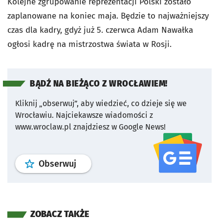
Kolejne zgrupowanie reprezentacji Polski zostało
zaplanowane na koniec maja. Będzie to najważniejszy
czas dla kadry, gdyż już 5. czerwca Adam Nawałka
ogłosi kadrę na mistrzostwa świata w Rosji.
BĄDŹ NA BIEŻĄCO Z WROCŁAWIEM!
Kliknij „obserwuj”, aby wiedzieć, co dzieje się we
Wrocławiu.
Najciekawsze wiadomości z
www.wroclaw.pl znajdziesz w Google News!
profil
google news
serwisu wroclaw
Obserwuj
ZOBACZ TAKŻE