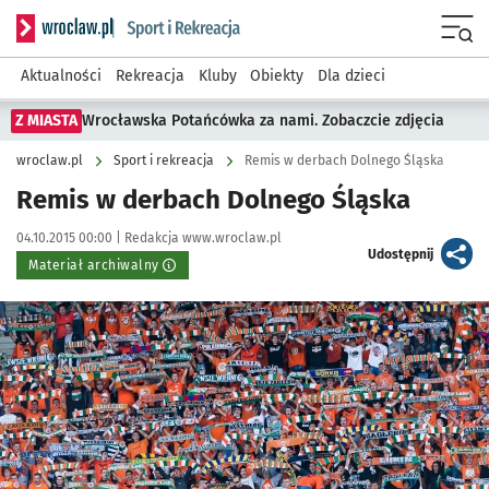
Serwis informacyjny wroclaw.pl podserwis: Sport i rekreacja
Menu
Aktualności
Rekreacja
Kluby
Obiekty
Dla dzieci
Z MIASTA
Wrocławska Potańcówka za nami. Zobaczcie zdjęcia
wroclaw.pl
Sport i rekreacja
Remis w derbach Dolnego Śląska
Remis w derbach Dolnego Śląska
Data publikacji:
Autor:
04.10.2015 00:00 |
Redakcja www.wroclaw.pl
artykuł
Udostępnij
Materiał archiwalny
Kliknij, aby powiększyć