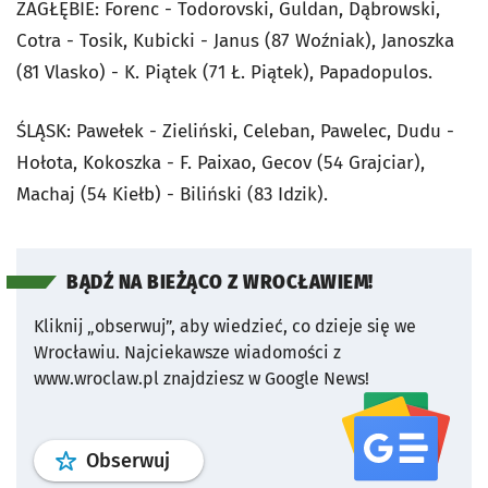
ZAGŁĘBIE: Forenc - Todorovski, Guldan, Dąbrowski,
Cotra - Tosik, Kubicki - Janus (87 Woźniak), Janoszka
(81 Vlasko) - K. Piątek (71 Ł. Piątek), Papadopulos.
ŚLĄSK: Pawełek - Zieliński, Celeban, Pawelec, Dudu -
Hołota, Kokoszka - F. Paixao, Gecov (54 Grajciar),
Machaj (54 Kiełb) - Biliński (83 Idzik).
BĄDŹ NA BIEŻĄCO Z WROCŁAWIEM!
Kliknij „obserwuj”, aby wiedzieć, co dzieje się we
Wrocławiu.
Najciekawsze wiadomości z
www.wroclaw.pl znajdziesz w Google News!
profil
google news
serwisu wroclaw
Obserwuj