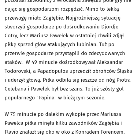
pozostali zawodnicy z Wrocławia zawężali pole gry nie
dając się gospodarzom rozpędzić. Mimo to lekką
przewagę miało Zagłębie. Najgroźniejszą sytuację
stworzyli gospodarze po dośrodkowaniu Djordje
Cotry, lecz Mariusz Pawełek w ostatniej chwili zdjął
piłkę sprzed głów atakujących lubinian. Tuż po
przerwie gospodarze przystąpili do zdecydowanych
ataków. W 49 minucie dośrodkowywał Aleksandar
Todorovski, a Papadopulos uprzedził obrońców Śląska
i uderzył głową. Piłka odbiła się jeszcze od nóg Piotra
Celebana i Pawełek był bez szans. To już szósty gol
popularnego "Papina" w bieżącym sezonie.
W 79 minucie po dalekim wykopie przez Mariusza
Pawelca piłka minęła kilku zawodników Zagłębia i
Flavio znalazł się oko w oko z Konradem Forencem.