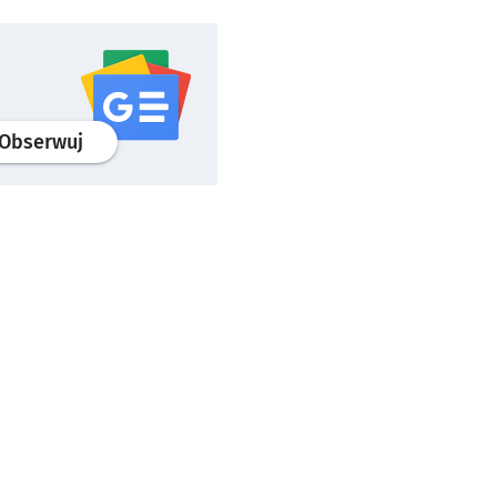
profil
google news
serwisu wroclaw.pl
Obserwuj