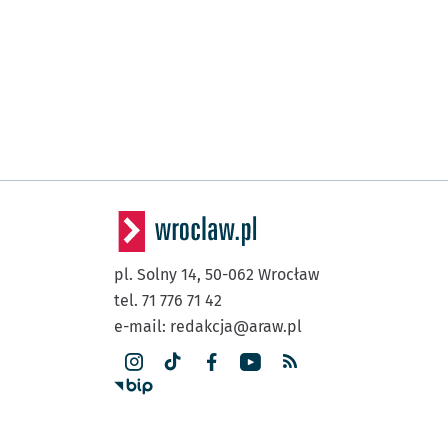
pl. Solny 14,
50-062
Wrocław
tel. 71 776 71 42
e-mail:
redakcja@araw.pl