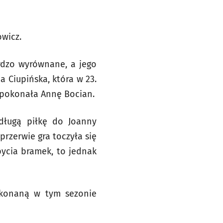
owicz.
ardzo wyrównane, a jego
 Ciupińska, która w 23.
 pokonała Annę Bocian.
 długą piłkę do Joanny
rzerwie gra toczyła się
bycia bramek, to jednak
okonaną w tym sezonie