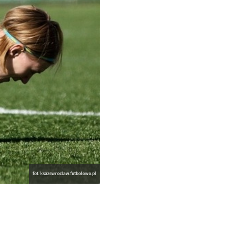
fot. ksazswroclaw.futbolowo.pl