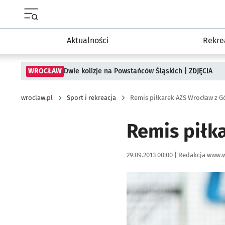
Menu główne portalu wroclaw.pl
Aktualności
Rekre
WROCŁAW
Dwie kolizje na Powstańców Śląskich | ZDJĘCIA
wroclaw.pl
Sport i rekreacja
Remis piłkarek AZS Wrocław z G
Remis piłk
Data publikacji:
Autor:
29.09.2013 00:00 |
Redakcja www.w
Kliknij, aby powiększyć