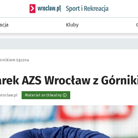
Serwis informacyjny wroclaw.pl podserwis: Sport 
acja
Kluby
órnikiem Łęczna
arek AZS Wrocław z Górni
roclaw.pl
Materiał archiwalny