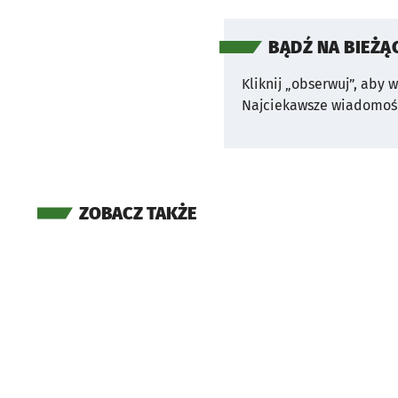
BĄDŹ NA BIEŻĄ
Kliknij „obserwuj”, aby 
Najciekawsze wiadomośc
ZOBACZ TAKŻE