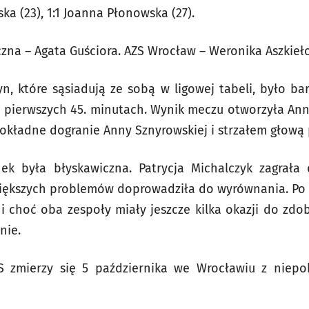
ka (23), 1:1 Joanna Płonowska (27).
czna – Agata Guściora. AZS Wrocław – Weronika Aszkieł
, które sąsiadują ze sobą w ligowej tabeli, było b
 w pierwszych 45. minutach. Wynik meczu otworzyła Anna
okładne dogranie Anny Sznyrowskiej i strzałem głową
k była błyskawiczna. Patrycja Michalczyk zagrała
większych problemów doprowadziła do wyrównania. Po p
i choć oba zespoły miały jeszcze kilka okazji do zdo
nie.
 zmierzy się 5 października we Wrocławiu z niep