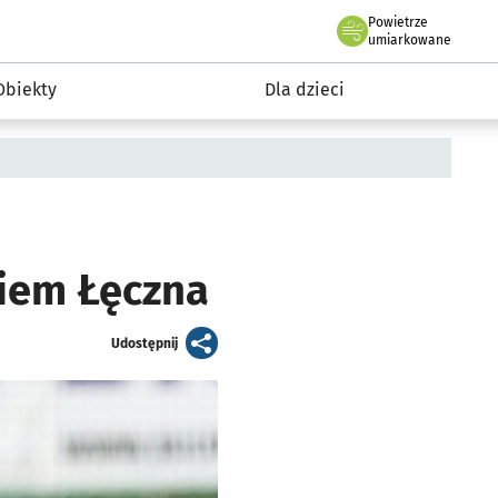
Powietrze
we Wrocławiu
i rekreacja
umiarkowane
Obiekty
Dla dzieci
kiem Łęczna
artykuł
Udostępnij