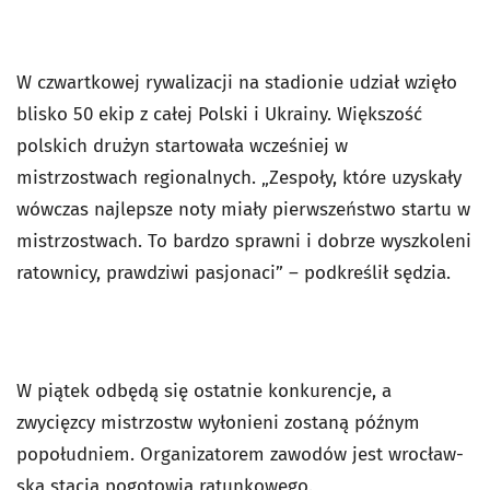
W czwartkowej rywalizacji na stadionie udział wzięło
blisko 50 ekip z całej Polski i Ukrainy. Większość
polskich drużyn startowała wcześniej w
mistrzostwach regionalnych. „Zespoły, które uzyskały
wówczas najlepsze noty miały pierwszeństwo startu w
mistrzostwach. To bardzo sprawni i dobrze wyszkoleni
ratownicy, prawdziwi pasjonaci” – podkreślił sędzia.
W piątek odbędą się ostatnie konkurencje, a
zwycięzcy mistrzostw wyłonieni zostaną późnym
popołudniem. Or­ga­ni­za­to­rem za­wo­dów jest wro­cław­
ska sta­cja po­go­to­wia ra­tun­ko­we­go.