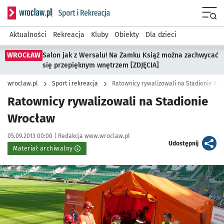
Serwis informacyjny wroclaw.pl podserwis: Sport i rekreacja
Menu
Aktualności
Rekreacja
Kluby
Obiekty
Dla dzieci
WROCŁAW
Salon jak z Wersalu! Na Zamku Książ można zachwycać
się przepięknym wnętrzem [ZDJĘCIA]
wroclaw.pl
Sport i rekreacja
Ratownicy rywalizowali na Stadionie Wr
Ratownicy rywalizowali na Stadionie
Wrocław
Data publikacji:
Autor:
05.09.2013 00:00 |
Redakcja www.wroclaw.pl
artykuł
Udostępnij
Materiał archiwalny
Kliknij, aby powiększyć