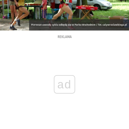
Pierwsze zawody cyklu odbędą się w Parku Wschodnim / fot. calywroclawbiega.pl
REKLAMA
ad