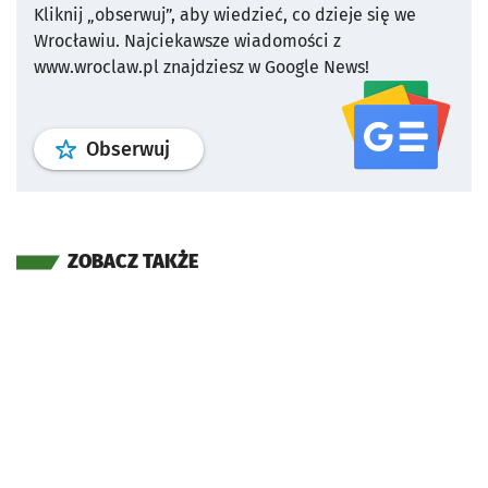
Kliknij „obserwuj”, aby wiedzieć, co dzieje się we
Wrocławiu.
Najciekawsze wiadomości z
www.wroclaw.pl znajdziesz w Google News!
profil
google news
serwisu wroclaw
Obserwuj
ZOBACZ TAKŻE