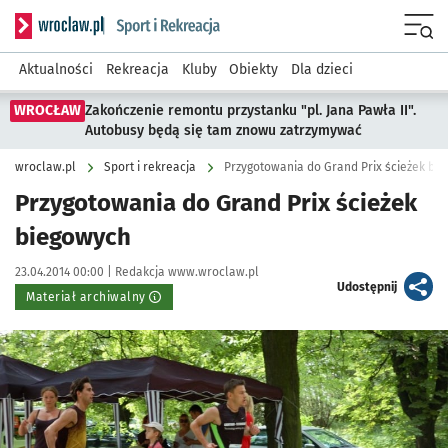
Serwis informacyjny wroclaw.pl podserwis: Sport i rekreacja
Menu
Aktualności
Rekreacja
Kluby
Obiekty
Dla dzieci
WROCŁAW
Zakończenie remontu przystanku "pl. Jana Pawła II".
Autobusy będą się tam znowu zatrzymywać
wroclaw.pl
Sport i rekreacja
Przygotowania do Grand Prix ścieżek bi
Przygotowania do Grand Prix ścieżek
biegowych
Data publikacji:
Autor:
23.04.2014 00:00 |
Redakcja www.wroclaw.pl
artykuł
Udostępnij
Materiał archiwalny
Kliknij, aby powiększyć