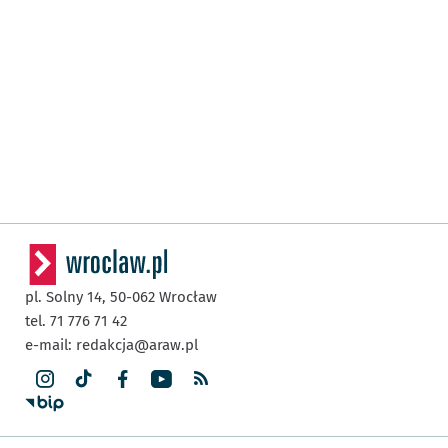
pl. Solny 14,
50-062
Wrocław
tel. 71 776 71 42
e-mail:
redakcja@araw.pl