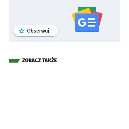
profil
google news
serwisu wrocla
Obserwuj
ZOBACZ TAKŻE