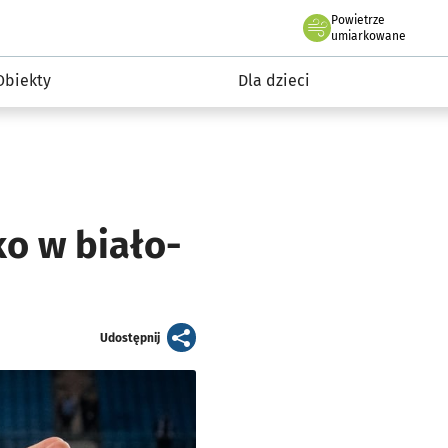
Powietrze
we Wrocławiu
i rekreacja
umiarkowane
Obiekty
Dla dzieci
ko w biało-
artykuł
Udostępnij