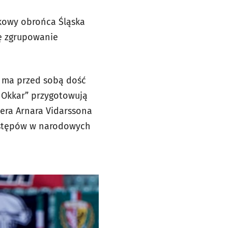
dkowy obrońca Śląska
ię zgrupowanie
o ma przed sobą dość
k Okkar” przygotowują
era Arnara Vidarssona
występów w narodowych