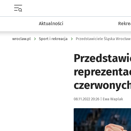
Menu główne portalu wroclaw.pl
Aktualności
Rekre
wroclaw.pl
Sport i rekreacja
Przedstawi
reprezenta
czerwonyc
Data publikacji:
Autor:
08.11.2022 20:26 |
Ewa Waplak
Kliknij, aby powiększyć