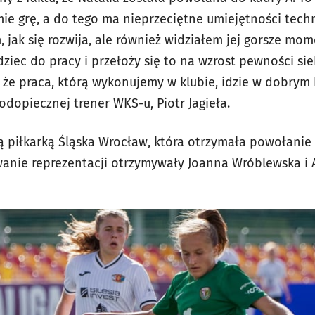
mie grę, a do tego ma nieprzeciętne umiejętności techn
m, jak się rozwija, ale również widziałem jej gorsze mom
ziec do pracy i przełoży się to na wzrost pewności si
 że praca, którą wykonujemy w klubie, idzie w dobrym
dopiecznej trener WKS-u, Piotr Jagieła.
ią piłkarką Śląska Wrocław, która otrzymała powołanie
anie reprezentacji otrzymywały Joanna Wróblewska i 