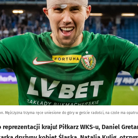
son. Mężczyzna trzyma ręce uniesione do góry w geście radości, na czole ma opatr
reprezentacji kraju! Piłkarz WKS-u, Daniel Greta
łkarka drużyny kobiet Śląska, Natalia Kulig, otrz