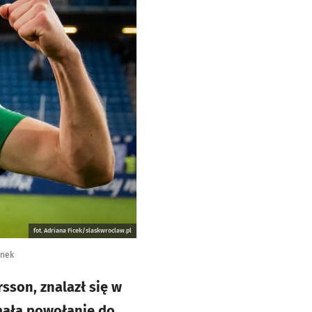
fot. Adriana Ficek/slaskwroclaw.pl
unek
rsson, znalazł się w
ymała powołanie do