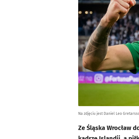
Na zdjęciu jest Daniel Leo Gretars
Ze Śląska Wrocław do 
kadrze Islandii, a pi