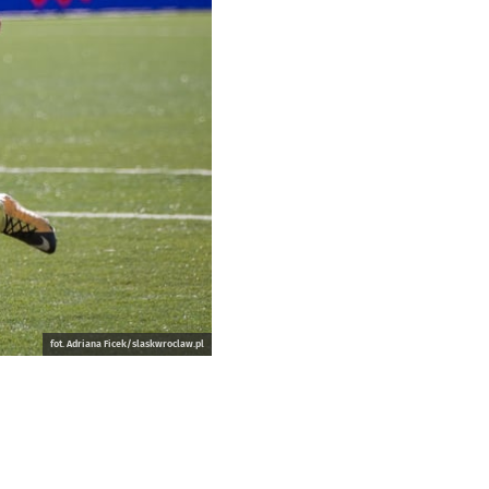
fot. Adriana Ficek/slaskwroclaw.pl