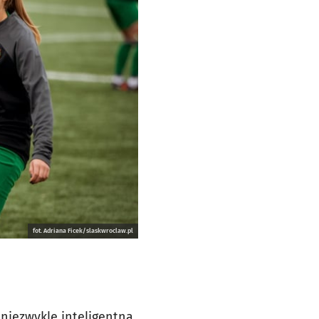
fot. Adriana Ficek/slaskwroclaw.pl
 niezwykle inteligentna