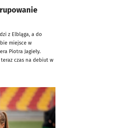
grupowanie
zi z Elbląga, a do
bie miejsce w
ra Piotra Jagieły.
teraz czas na debiut w