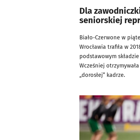
Dla zawodniczk
seniorskiej rep
Biało-Czerwone w piątek
Wrocławia trafiła w 20
podstawowym składzie i d
Wcześniej otrzymywała 
„dorosłej” kadrze.