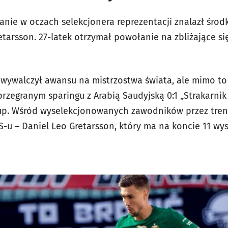
nanie w oczach selekcjonera reprezentacji znalazł śro
etarsson. 27-latek otrzymał powołanie na zbliżające s
 wywalczył awansu na mistrzostwa świata, ale mimo t
przegranym sparingu z Arabią Saudyjską 0:1 „Strakarni
 Cup. Wśród wyselekcjonowanych zawodników przez tren
S-u – Daniel Leo Gretarsson, który ma na koncie 11 