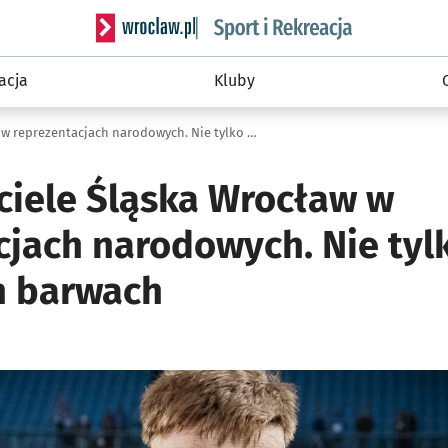
Serwis informacyjny wroclaw.pl podserwis: Sport 
acja
Kluby
Przedstawiciele Śląska Wrocław w reprezentacjach narodowych. Nie tylko w biało-czerwonych barwach
ciele Śląska Wrocław w
cjach narodowych. Nie tyl
h barwach