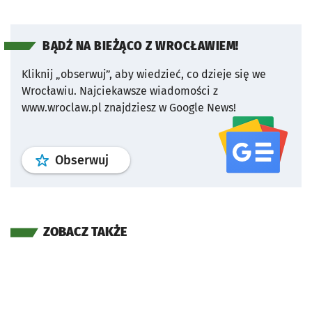
BĄDŹ NA BIEŻĄCO Z WROCŁAWIEM!
Kliknij „obserwuj”, aby wiedzieć, co dzieje się we
Wrocławiu.
Najciekawsze wiadomości z
www.wroclaw.pl znajdziesz w Google News!
profil
google news
serwisu wroclaw
Obserwuj
ZOBACZ TAKŻE