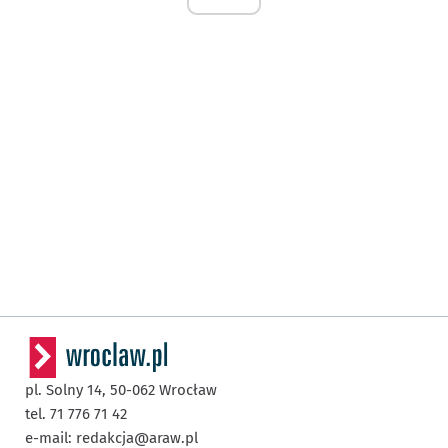
pl. Solny 14,
50-062
Wrocław
tel. 71 776 71 42
e-mail:
redakcja@araw.pl