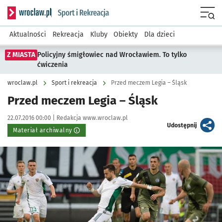
Serwis informacyjny wroclaw.pl podserwis: Sport i rekreacja
Menu
Aktualności
Rekreacja
Kluby
Obiekty
Dla dzieci
Z MIASTA
Policyjny śmigłowiec nad Wrocławiem. To tylko
ćwiczenia
wroclaw.pl
Sport i rekreacja
Przed meczem Legia – Śląsk
Przed meczem Legia – Śląsk
Data publikacji:
Autor:
22.07.2016 00:00 |
Redakcja www.wroclaw.pl
artykuł
Udostępnij
Materiał archiwalny
Kliknij, aby powiększyć