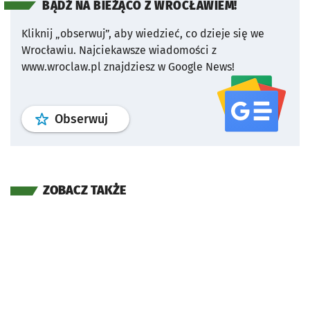
BĄDŹ NA BIEŻĄCO Z WROCŁAWIEM!
Kliknij „obserwuj”, aby wiedzieć, co dzieje się we
Wrocławiu.
Najciekawsze wiadomości z
www.wroclaw.pl znajdziesz w Google News!
profil
google news
serwisu wroclaw
Obserwuj
ZOBACZ TAKŻE