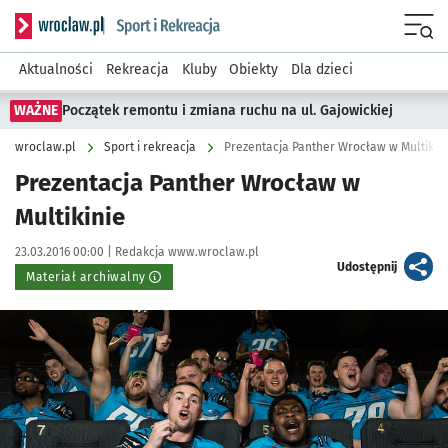
Serwis informacyjny wroclaw.pl podserwis: Sport i rekreacja
Menu
Aktualności
Rekreacja
Kluby
Obiekty
Dla dzieci
WAŻNE
Początek remontu i zmiana ruchu na ul. Gajowickiej
wroclaw.pl
Sport i rekreacja
Prezentacja Panther Wrocław w Multikin
Prezentacja Panther Wrocław w
Multikinie
Data publikacji:
Autor:
23.03.2016 00:00 |
Redakcja www.wroclaw.pl
artykuł
Udostępnij
Materiał archiwalny
Kliknij, aby powiększyć