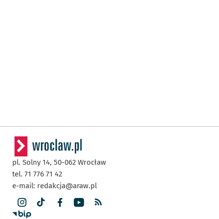
pl. Solny 14,
50-062
Wrocław
tel. 71 776 71 42
e-mail:
redakcja@araw.pl