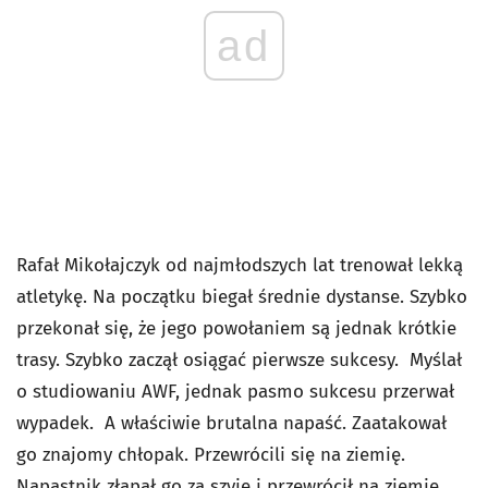
ad
Rafał Mikołajczyk od najmłodszych lat trenował lekką
atletykę. Na początku biegał średnie dystanse. Szybko
przekonał się, że jego powołaniem są jednak krótkie
trasy. Szybko zaczął osiągać pierwsze sukcesy. Myślał
o studiowaniu AWF, jednak pasmo sukcesu przerwał
wypadek. A właściwie brutalna napaść. Zaatakował
go znajomy chłopak. Przewrócili się na ziemię.
Napastnik złapał go za szyję i przewrócił na ziemię,