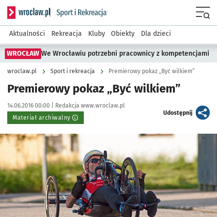
Serwis informacyjny wroclaw.pl podserwis: Sport i rekreacja
Menu
Aktualności
Rekreacja
Kluby
Obiekty
Dla dzieci
WROCŁAW
We Wrocławiu potrzebni pracownicy z kompetencjami
wroclaw.pl
Sport i rekreacja
Premierowy pokaz „Być wilkiem”
Premierowy pokaz „Być wilkiem”
Data publikacji:
Autor:
14.06.2016 00:00 |
Redakcja www.wroclaw.pl
artykuł
Udostępnij
Materiał archiwalny
Kliknij, aby powiększyć