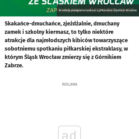
W sobotę pożegnanie wakacji z piłkarskim Śląskiem Wrocław
Skakańce-dmuchańce, zjeżdżalnie, dmuchany
zamek i szkolny kiermasz, to tylko niektóre
atrakcje dla najmłodszych kibiców towarzyszące
sobotniemu spotkaniu piłkarskiej ekstraklasy, w
którym Śląsk Wrocław zmierzy się z Górnikiem
Zabrze.
REKLAMA
ad