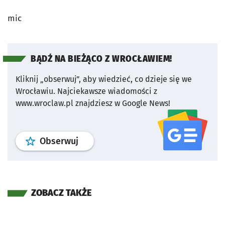
mic
BĄDŹ NA BIEŻĄCO Z WROCŁAWIEM!
Kliknij „obserwuj”, aby wiedzieć, co dzieje się we
Wrocławiu.
Najciekawsze wiadomości z
www.wroclaw.pl znajdziesz w Google News!
profil
google news
serwisu wroclaw
Obserwuj
ZOBACZ TAKŻE