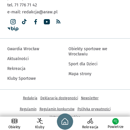
tel. 71 776 71 42
e-mail:
redakcja@araw.pl
Gwardia Wrocław
Obiekty sportowe we
Wrocławiu
Aktualności
Sport dla Dzieci
Rekreacja
Mapa strony
Kluby Sportowe
Inne informacje
Redakcja
Deklaracja dostępności
Newsletter
Regulamin
Regulamin konkursów
Polityka prywatności
Strona główna - wroclaw.pl
Ustawienia cookies
Powietrze
Obiekty
Kluby
Rekreacja
© Copyright 2005-2026, ARAW S.A., Gmina Wrocław