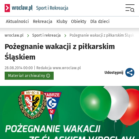
Serwis informacyjny wroclaw.pl podserwis: Sport i rekreacja
Menu
Aktualności
Rekreacja
Kluby
Obiekty
Dla dzieci
wroclaw.pl
Sport i rekreacja
Pożegnanie wakacji z piłkarskim Śląskie
Pożegnanie wakacji z piłkarskim
Śląskiem
Data publikacji:
Autor:
28.08.2014 00:00 |
Redakcja www.wroclaw.pl
artykuł
Udostępnij
Materiał archiwalny
Kliknij, aby powiększyć