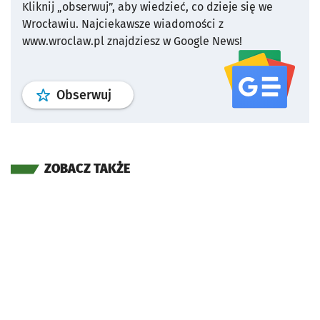
Kliknij „obserwuj”, aby wiedzieć, co dzieje się we
Wrocławiu.
Najciekawsze wiadomości z
www.wroclaw.pl znajdziesz w Google News!
profil
google news
serwisu wroclaw
Obserwuj
ZOBACZ TAKŻE