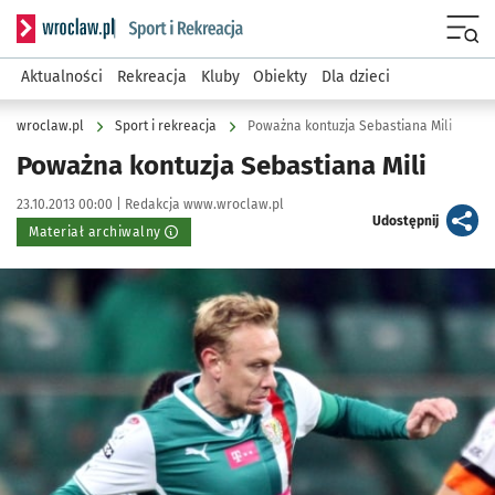
Serwis informacyjny wroclaw.pl podserwis: Sport i rekreacja
Menu
Aktualności
Rekreacja
Kluby
Obiekty
Dla dzieci
wroclaw.pl
Sport i rekreacja
Poważna kontuzja Sebastiana Mili
Poważna kontuzja Sebastiana Mili
Data publikacji:
Autor:
23.10.2013 00:00 |
Redakcja www.wroclaw.pl
artykuł
Udostępnij
Materiał archiwalny
Kliknij, aby powiększyć