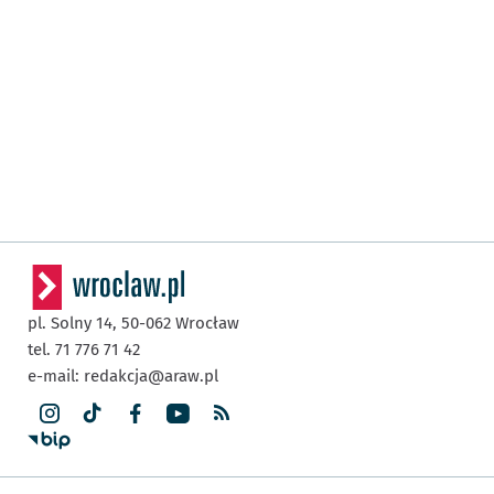
pl. Solny 14,
50-062
Wrocław
tel. 71 776 71 42
e-mail:
redakcja@araw.pl