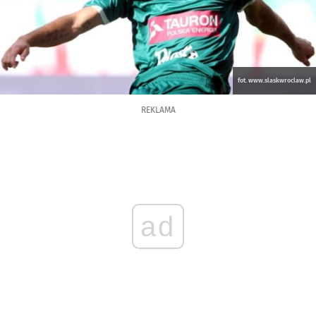
fot. www.slaskwroclaw.pl
REKLAMA
ad