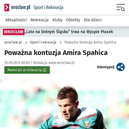
Serwis informacyjny wroclaw.pl podserwis: Sport i rekreacja
Menu
Aktualności
Rekreacja
Kluby
Obiekty
Dla dzieci
WROCŁAW
„Lato na Dolnym Śląsku” trwa na Wyspie Piasek
wroclaw.pl
Sport i rekreacja
Poważna kontuzja Amira Spahica
Poważna kontuzja Amira Spahica
Data publikacji:
Autor:
10.09.2013 00:00 |
Redakcja www.wroclaw.pl
artykuł
Udostępnij
Materiał archiwalny
Kliknij, aby powiększyć