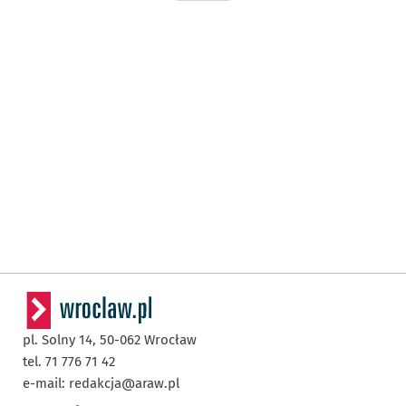
pl. Solny 14,
50-062
Wrocław
tel. 71 776 71 42
e-mail:
redakcja@araw.pl