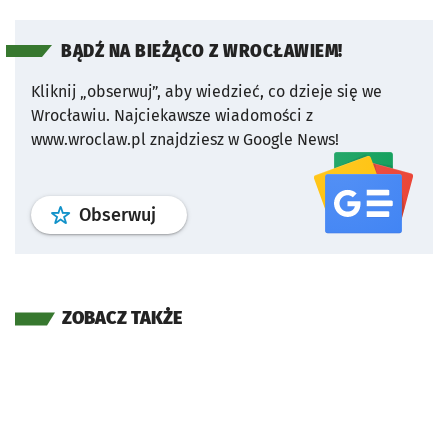
BĄDŹ NA BIEŻĄCO Z WROCŁAWIEM!
Kliknij „obserwuj”, aby wiedzieć, co dzieje się we
Wrocławiu.
Najciekawsze wiadomości z
www.wroclaw.pl znajdziesz w Google News!
profil
google news
serwisu wroclaw
Obserwuj
ZOBACZ TAKŻE