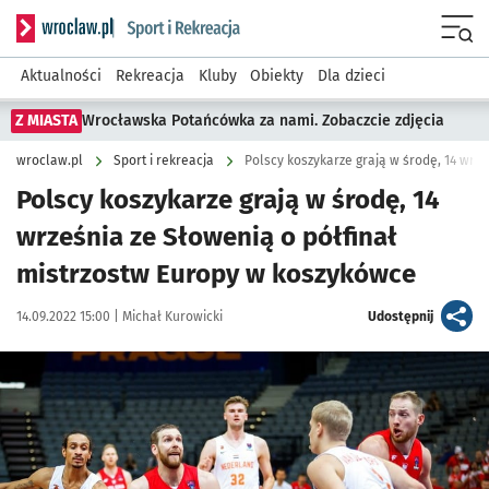
Serwis informacyjny wroclaw.pl podserwis: Sport i rekreacja
Menu
Aktualności
Rekreacja
Kluby
Obiekty
Dla dzieci
Z MIASTA
Wrocławska Potańcówka za nami. Zobaczcie zdjęcia
wroclaw.pl
Sport i rekreacja
Polscy koszykarze grają w środę, 14
września ze Słowenią o półfinał
mistrzostw Europy w koszykówce
Data publikacji:
Autor:
artykuł
14.09.2022 15:00 |
Michał Kurowicki
Udostępnij
Kliknij, aby powiększyć