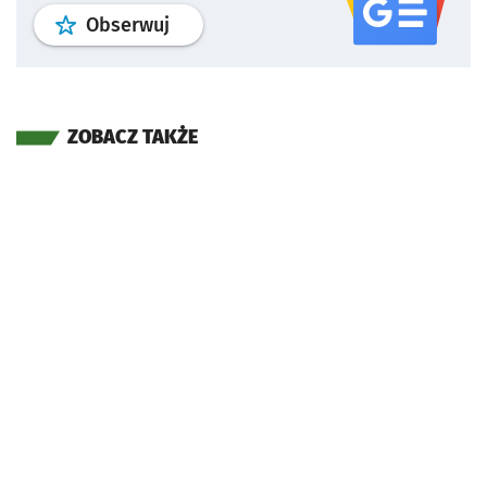
profil
google news
serwisu wroclaw
Obserwuj
ZOBACZ TAKŻE