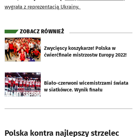
wygrała z reprezentacją Ukrainy.
ZOBACZ RÓWNIEŻ
otworzy się w nowej karcie
Zwycięscy koszykarze! Polska w
ćwierćfinale mistrzostw Europy 2022!
otworzy się w nowej karcie
Biało-czerwoni wicemistrzami świata
w siatkówce. Wynik finału
Polska kontra najlepszy strzelec