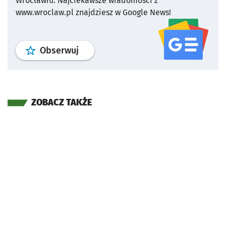
Wrocławiu.
Najciekawsze wiadomości z
www.wroclaw.pl znajdziesz w Google News!
profil
google news
serwisu wroclaw
Obserwuj
ZOBACZ TAKŻE