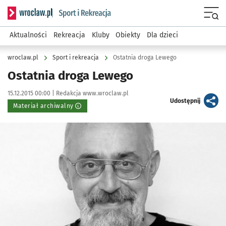
Serwis informacyjny wroclaw.pl podserwis: Sport i rekreacja
Menu
Aktualności
Rekreacja
Kluby
Obiekty
Dla dzieci
wroclaw.pl
Sport i rekreacja
Ostatnia droga Lewego
Ostatnia droga Lewego
Data publikacji:
Autor:
15.12.2015 00:00 |
Redakcja www.wroclaw.pl
artykuł
Udostępnij
Materiał archiwalny
Kliknij, aby powiększyć