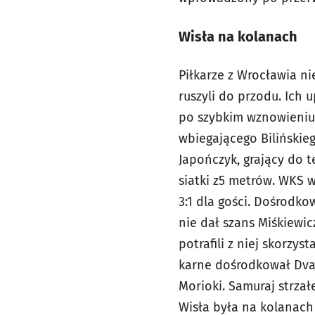
Wisła na kolanach
Piłkarze z Wrocławia ni
ruszyli do przodu. Ich
po szybkim wznowieniu 
wbiegającego Bilińskieg
Japończyk, grający do 
siatki z5 metrów. WKS w
3:1 dla gości. Dośrodko
nie dał szans Miśkiewic
potrafili z niej skorzy
karne dośrodkował Dvali
Morioki. Samuraj strza
Wisła była na kolanach 