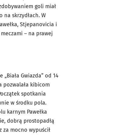
e zdobywaniem goli miał
o na skrzydłach. W
awełka, Stjepanovicia i
 meczami – na prawej
e „Biała Gwiazda” od 14
ka pozwalała kibicom
Początek spotkania
wnie w środku pola.
olu karnym Pawełka
nie, dobrą prostopadłą
cz za mocno wypuścił