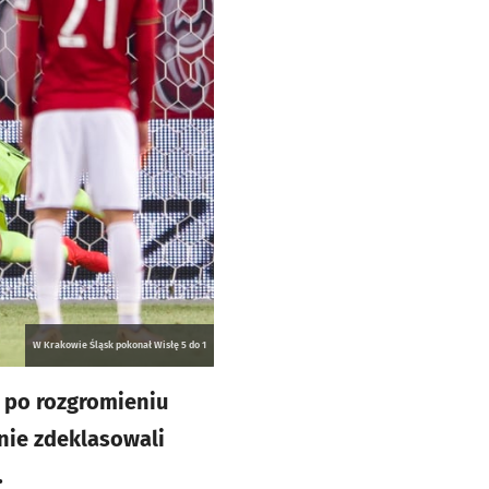
W Krakowie Śląsk pokonał Wisłę 5 do 1
 po rozgromieniu
nie zdeklasowali
.