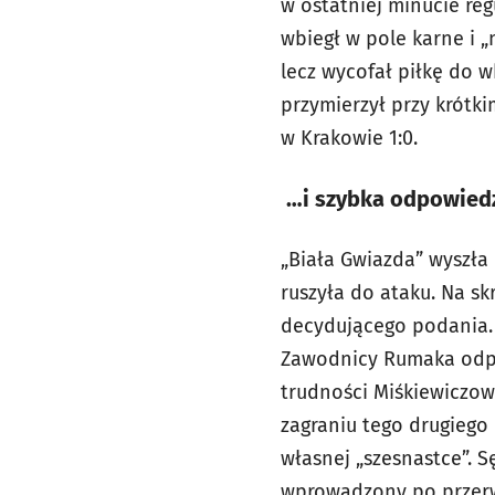
w ostatniej minucie re
wbiegł w pole karne i 
lecz wycofał piłkę do w
przymierzył przy krótki
w Krakowie 1:0.
…i szybka odpowied
„Biała Gwiazda” wyszła
ruszyła do ataku. Na sk
decydującego podania. 
Zawodnicy Rumaka odpow
trudności Miśkiewiczow
zagraniu tego drugiego 
własnej „szesnastce”. S
wprowadzony po przerwi