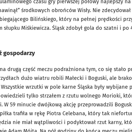
gulaminowego czasu gry pierwszej połowy najlepszy na
„nawinął” środkowych obrońców Wisły. Nie zdecydował s
biegającego Bilińskiego, który na pełnej prędkości prz
m słupku Miśkiewicza. Śląsk zdobył gola do szatni i po
ź gospodarzy
 na drugą część meczu podrażniona tym, co się stało p
rzydłach dużo wiatru robili Małecki i Boguski, ale brak
Wszystkie wrzutki w pole karne Śląska były wybijane 
iedzieli tylko strzałem z rzutu wolnego Morioki, któr
i. W 59 minucie dwójkową akcję przeprowadzili Boguski
piłka trafiła w rękę Piotra Celebana, który tak niefor
ędzia nie miał wątpliwości i podyktował rzut karny, kt
e Adam Mójta. Na pół godziny do końca meczu mieliśm