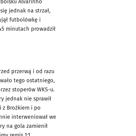
 boisku Alvarinho
ię jednak na strzał,
yjął futbolówkę i
 45 minutach prowadził
rzed przerwą i od razu
owało tego ostatniego,
przez stoperów WKS-u.
y jednak nie sprawił
 z Brożkiem i po
tunnie interweniował we
óry na gola zamienił
y remis 1:1.