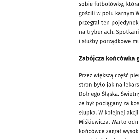
sobie futbolówkę, któr
gościli w polu karnym Wi
przegrał ten pojedynek,
na trybunach. Spotkani
i służby porządkowe mus
Zabójcza końcówka 
Przez większą część pi
stron było jak na lekar
Dolnego Śląska. Świetn
że był pociągany za ko
słupka. W kolejnej akc
Miśkiewicza. Warto odno
końcówce zagrał wysoki