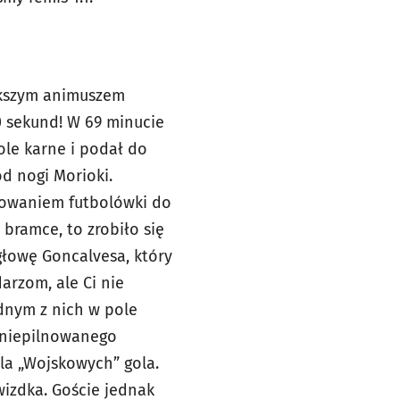
iększym animuszem
0 sekund! W 69 minucie
ole karne i podał do
od nogi Morioki.
akowaniem futbolówki do
bramce, to zrobiło się
 głowę Goncalvesa, który
arzom, ale Ci nie
ednym z nich w pole
o niepilnowanego
dla „Wojskowych” gola.
gwizdka. Goście jednak