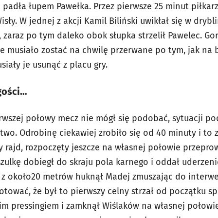
a padła łupem Pawełka. Przez pierwsze 25 minut piłkar
sły. W jednej z akcji Kamil Biliński uwikłał się w drybl
 zaraz po tym daleko obok słupka strzelił Pawelec. Gor
e musiało zostać na chwilę przerwane po tym, jak na 
iały je usunąć z placu gry.
gości…
erwszej połowy mecz nie mógł się podobać, sytuacji 
stwo. Odrobinę ciekawiej zrobiło się od 40 minuty i to 
y rajd, rozpoczęty jeszcze na własnej połowie przepro
szulkę dobiegł do skraju pola karnego i oddał uderzen
ji z około20 metrów huknął Madej zmuszając do interwe
tować, że był to pierwszy celny strzał od początku sp
m pressingiem i zamknął Wiślaków na własnej połowie.