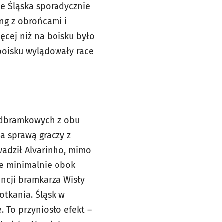
ze Śląska sporadycznie
ing z obrońcami i
ęcej niż na boisku było
boisku wylądowały race
podbramkowych z obu
za sprawą graczy z
wadził Alvarinho, mimo
ie minimalnie obok
ncji bramkarza Wisły
otkania. Śląsk w
 To przyniosło efekt –