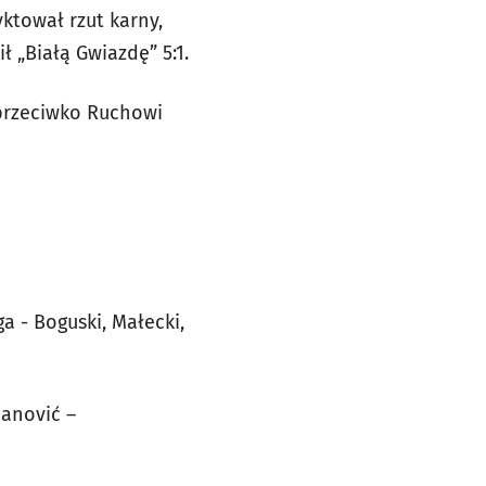
yktował rzut karny,
 „Białą Gwiazdę” 5:1.
 przeciwko Ruchowi
ga - Boguski, Małecki,
panović –