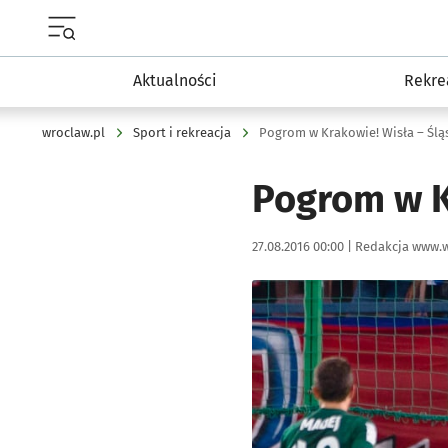
Menu główne portalu wroclaw.pl
Aktualności
Rekre
wroclaw.pl
Sport i rekreacja
Pogrom w Krakowie! Wisła – Śląs
Pogrom w K
Data publikacji:
Autor:
27.08.2016 00:00 |
Redakcja www.w
Kliknij, aby powiększyć