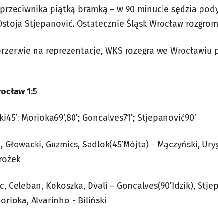
ili przeciwnika piątką bramką – w 90 minucie sędzia pod
toja Stjepanović. Ostatecznie Śląsk Wrocław rozgromił
przerwie na reprezentacje, WKS rozegra we Wrocławiu
rocław 1:5
ki45’; Morioka69’,80’; Goncalves71’; Stjepanović90’
ić, Głowacki, Guzmics, Sadlok(45’Mójta) - Mączyński, Ury
rożek
c, Celeban, Kokoszka, Dvali – Goncalves(90’Idzik), Stje
rioka, Alvarinho - Biliński