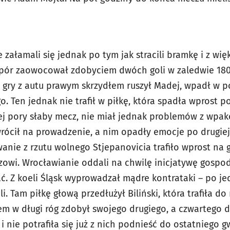
e załamali się jednak po tym jak stracili bramkę i z w
 upór zaowocował zdobyciem dwóch goli w zaledwie 18
gry z autu prawym skrzydłem ruszył Madej, wpadł w p
o. Ten jednak nie trafił w piłkę, która spadła wprost p
tej pory słaby mecz, nie miał jednak problemów z wp
rócił na prowadzenie, a nim opadły emocje po drugiej 
wanie z rzutu wolnego Stjepanovicia trafiło wprost na
zowi. Wrocławianie oddali na chwilę inicjatywę gospod
stać. Z koeli Śląsk wyprowadzał mądre kontrataki – po j
. Tam piłkę głową przedłużył Biliński, która trafiła d
łem w długi róg zdobył swojego drugiego, a czwartego 
i nie potrafiła się już z nich podnieść do ostatniego 