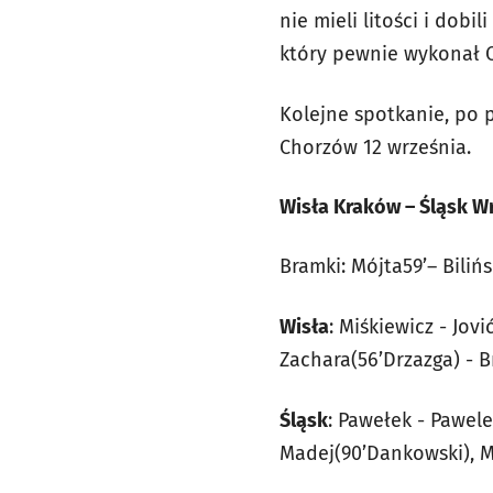
nie mieli litości i dob
który pewnie wykonał Os
Kolejne spotkanie, po 
Chorzów 12 września.
Wisła Kraków – Śląsk W
Bramki: Mójta59’– Bilińs
Wisła
: Miśkiewicz - Jov
Zachara(56’Drzazga) - B
Śląsk
: Pawełek - Pawele
Madej(90’Dankowski), Mo