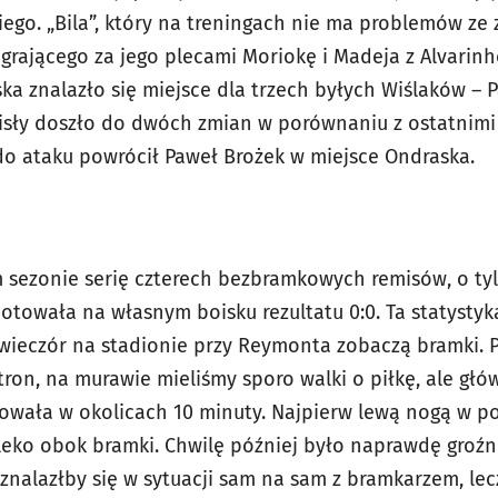
kiego. „Bila”, który na treningach nie ma problemów z
rającego za jego plecami Moriokę i Madeja z Alvarinh
ka znalazło się miejsce dla trzech byłych Wiślaków – P
isły doszło do dwóch zmian w porównaniu z ostatnimi
 do ataku powrócił Paweł Brożek w miejsce Ondraska.
ym sezonie serię czterech bezbramkowych remisów, o tyl
otowała na własnym boisku rezultatu 0:0. Ta statysty
 wieczór na stadionie przy Reymonta zobaczą bramki. 
ron, na murawie mieliśmy sporo walki o piłkę, ale głó
owała w okolicach 10 minuty. Najpierw lewą nogą w p
aleko obok bramki. Chwilę później było naprawdę groź
 znalazłby się w sytuacji sam na sam z bramkarzem, le