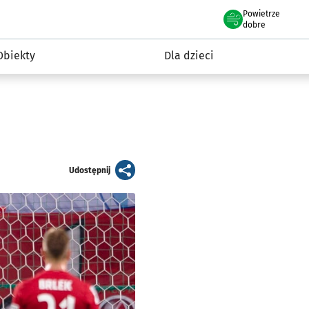
Powietrze
we Wrocławiu
i rekreacja
dobre
Obiekty
Dla dzieci
artykuł
Udostępnij