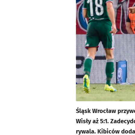
Śląsk Wrocław przywo
Wisły aż 5:1. Zadecy
rywala. Kibiców dod