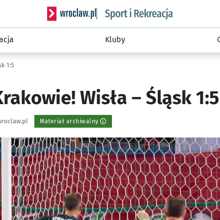
Serwis informacyjny wroclaw.pl podserwis: Sport 
acja
Kluby
k 1:5
rakowie! Wisła – Śląsk 1:5
roclaw.pl
Materiał archiwalny