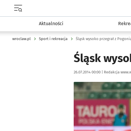
Menu główne portalu wroclaw.pl
Aktualności
Rekre
wroclaw.pl
Sport i rekreacja
Śląsk wysoko przegrał z Pogonią
Śląsk wyso
Data publikacji:
Autor:
26.07.2014 00:00 |
Redakcja www.w
Kliknij, aby powiększyć