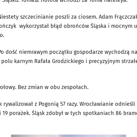
 Śląsku. Tomasz Hołota wchodzi za Toma Hateleya.
iestety szczecinianie poszli za ciosem. Adam Frączcz
pończyk wykorzystał błąd obrońców Śląska i mocnym 
o.
Po dość niemrawym początku gospodarze wychodzą na
 polu karnym Rafała Grodzickiego i precyzyjnym strzał
połowy. Bez zmian w obu zespołach.
 rywalizował z Pogonią 57 razy. Wrocławianie odnieśli
 19 porażek. Śląsk zdobył w tych spotkaniach 86 brame