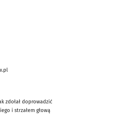
w.pl
ak zdołał doprowadzić
ego i strzałem głową