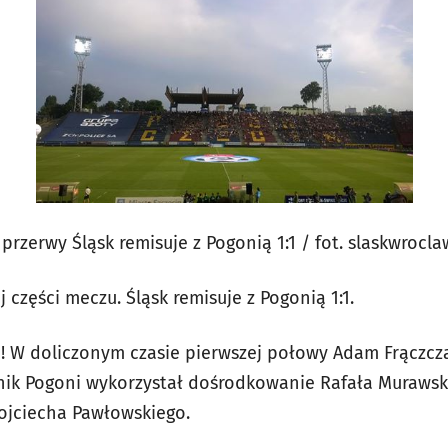
przerwy Śląsk remisuje z Pogonią 1:1 / fot. slaskwrocla
 części meczu. Śląsk remisuje z Pogonią 1:1.
 W doliczonym czasie pierwszej połowy Adam Frączcz
ik Pogoni wykorzystał dośrodkowanie Rafała Murawski
jciecha Pawłowskiego.