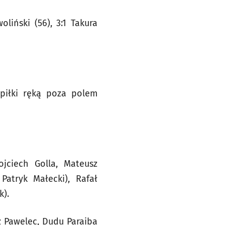
oliński (56), 3:1 Takura
 piłki ręką poza polem
jciech Golla, Mateusz
atryk Małecki), Rafał
k).
z Pawelec, Dudu Paraiba