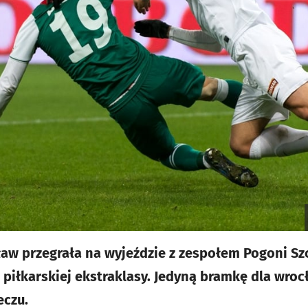
aw przegrała na wyjeździe z zespołem Pogoni Szcz
i piłkarskiej ekstraklasy. Jedyną bramkę dla wro
eczu.