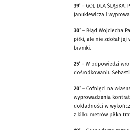
39’
– GOL DLA ŚLĄSKA! P
Janukiewicza i wyprowa
30’
– Błąd Wojciecha Pa
piłki, ale nie zdołał je
bramki.
25’
– W odpowiedzi wrocł
dośrodkowaniu Sebastian
20’
– Cofnięci na własn
wyprowadzenia kontrata
dokładności w wykończen
z kilku metrów piłka tra