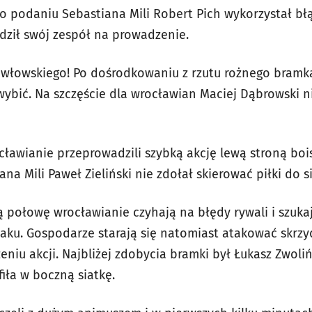
o podaniu Sebastiana Mili Robert Pich wykorzystał b
dził swój zespół na prowadzenie.
włowskiego! Po dośrodkowaniu z rzutu rożnego bramka
j wybić. Na szczęście dla wrocławian Maciej Dąbrowski ni
awianie przeprowadzili szybką akcję lewą stroną bois
a Mili Paweł Zieliński nie zdołał skierować piłki do si
ą połowę wrocławianie czyhają na błędy rywali i szuka
ku. Gospodarze starają się natomiast atakować skrzyd
iu akcji. Najbliżej zdobycia bramki był Łukasz Zwolińs
fiła w boczną siatkę.