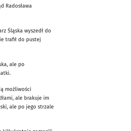
łąd Radosława
rz Śląska wyszedł do
e trafił do pustej
ka, ale po
atki.
ją możliwości
łami, ale brakuje im
ki, ale po jego strzale