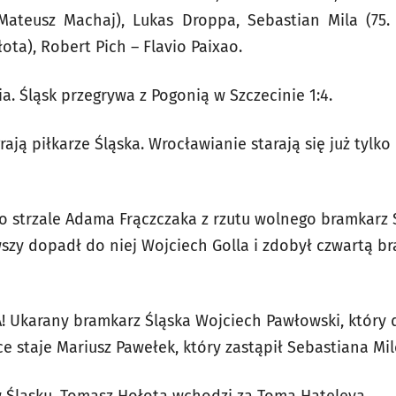
 Mateusz Machaj), Lukas Droppa, Sebastian Mila (75
ota), Robert Pich – Flavio Paixao.
a. Śląsk przegrywa z Pogonią w Szczecinie 1:4.
ją piłkarze Śląska. Wrocławianie starają się już tylko 
 strzale Adama Frączczaka z rzutu wolnego bramkarz Ś
rwszy dopadł do niej Wojciech Golla i zdobył czwartą b
Ukarany bramkarz Śląska Wojciech Pawłowski, który d
 staje Mariusz Pawełek, który zastąpił Sebastiana Mil