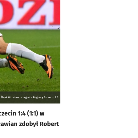
Śląsk Wrocław przegrał z Pogonią Szczecin 1:4
ecin 1:4 (1:1) w
cławian zdobył Robert