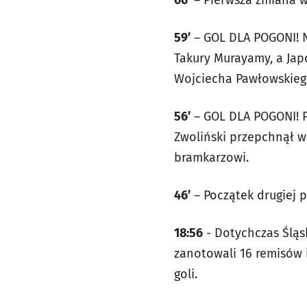
66’
– Pierwsza zmiana w
59’
– GOL DLA POGONI! N
Takury Murayamy, a Ja
Wojciecha Pawłowskieg
56’
– GOL DLA POGONI! 
Zwoliński przepchnął w
bramkarzowi.
46’
– Początek drugiej 
18:56
- Dotychczas Śląsk
zanotowali 16 remisów i
goli.