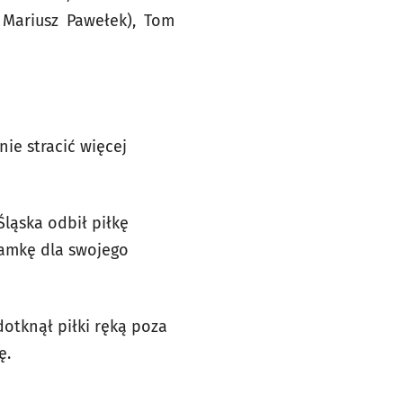
. Mariusz Pawełek), Tom
nie stracić więcej
ląska odbił piłkę
ramkę dla swojego
otknął piłki ręką poza
ę.