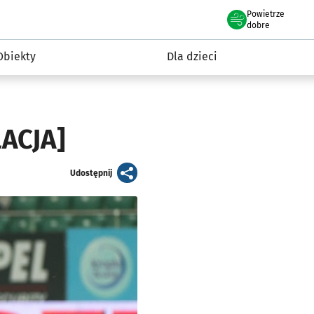
Powietrze
we Wrocławiu
i rekreacja
dobre
Obiekty
Dla dzieci
LACJA]
artykuł
Udostępnij