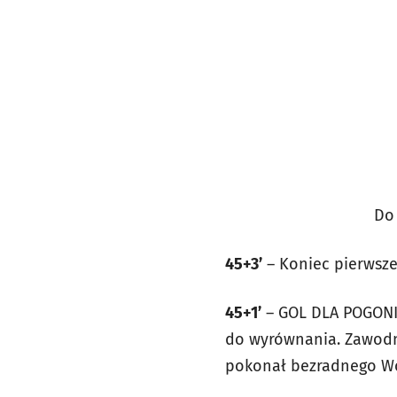
Do 
45+3’
– Koniec pierwszej
45+1’
– GOL DLA POGONI!
do wyrównania. Zawodn
pokonał bezradnego Wo