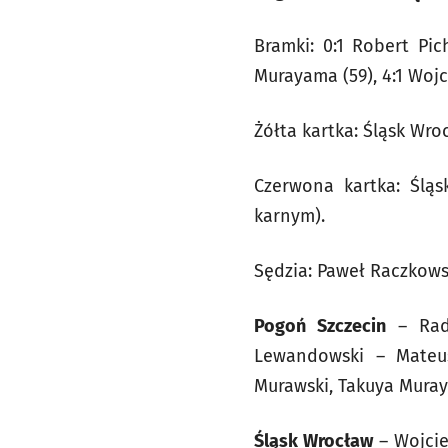
Bramki: 0:1 Robert Pich
Murayama (59), 4:1 Wojci
Żółta kartka: Śląsk Wro
Czerwona kartka: Śląs
karnym).
Sędzia: Paweł Raczkows
Pogoń Szczecin
– Rado
Lewandowski – Mateus
Murawski, Takuya Muraya
Śląsk Wrocław
– Wojcie