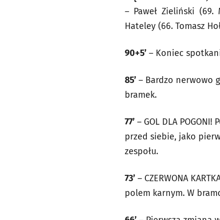
– Paweł Zieliński (69.
Hateley (66. Tomasz Hoł
90+5’
– Koniec spotkani
85’
– Bardzo nerwowo gra
bramek.
77’
– GOL DLA POGONI! Po
przed siebie, jako pie
zespołu.
73’
– CZERWONA KARTKA! 
polem karnym. W bramce