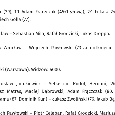
 (39), 1:1 Adam Frączczak (45+1-głową), 2:1 Łukasz Zw
ech Golla (77).
cław – Sebastian Mila, Rafał Grodzicki, Lukas Droppa.
k Wrocław – Wojciech Pawłowski (73-za dotknięcie
ki (Warszawa). Widzów: 6000.
sław Janukiewicz – Sebastian Rudol, Hernani, Wo
z Matras, Maciej Dąbrowski, Adam Frączczak (80. P
ma (87. Dominik Kun) – Łukasz Zwoliński (76. Jakub Bą
ch Pawłowski – Piotr Celeban, Rafał Grodzicki, Marius