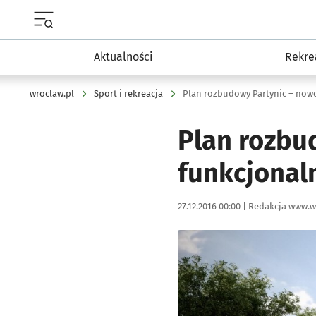
Menu główne portalu wroclaw.pl
Aktualności
Rekre
wroclaw.pl
Sport i rekreacja
Plan rozbudowy Partynic – nowo
Plan rozbu
funkcjonal
Data publikacji:
Autor:
27.12.2016 00:00 |
Redakcja www.w
Kliknij, aby powiększyć