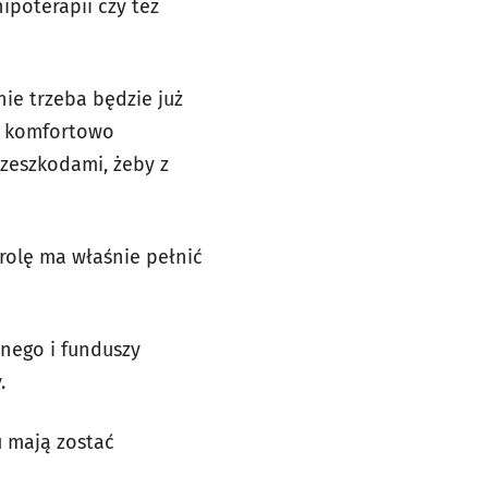
hipoterapii czy też
nie trzeba będzie już
y komfortowo
rzeszkodami, żeby z
 rolę ma właśnie pełnić
nego i funduszy
y.
u mają zostać