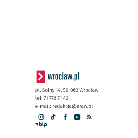
pl. Solny 14,
50-062
Wrocław
tel. 71 776 71 42
e-mail:
redakcja@araw.pl