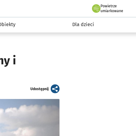
Powietrze
we Wrocławiu
i rekreacja
umiarkowane
Obiekty
Dla dzieci
y i
artykuł
Udostępnij