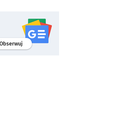
profil
google news
serwisu wroclaw.pl
Obserwuj