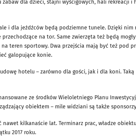
zabaw dla dzieci, stajni wyścigowych, hali rekreacji i 
ale i dla jeźdźców będą podziemne tunele. Dzięki nim 
 przechodzące na tor. Same zwierzęta też będą mogł
i na teren sportowy. Dwa przejścia mają być też pod p
ieć galopujące konie.
udowę hotelu – zarówno dla gości, jak i dla koni. Taką
inansowane ze środków Wieloletniego Planu Inwestycyj
rządzający obiektem – mile widziani są także sponsorz
awet kilkanaście lat. Terminarz prac, władze obiekt
tku 2017 roku.