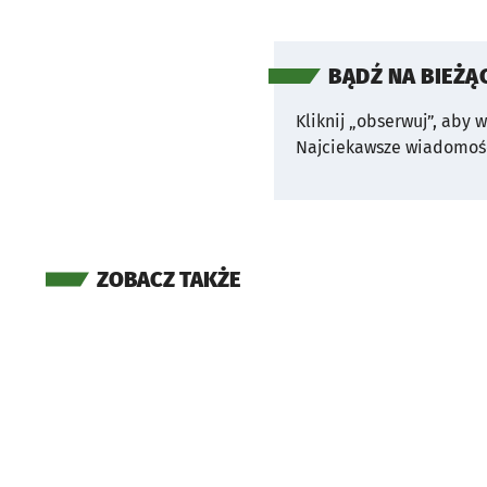
BĄDŹ NA BIEŻĄ
Kliknij „obserwuj”, aby 
Najciekawsze wiadomośc
ZOBACZ TAKŻE