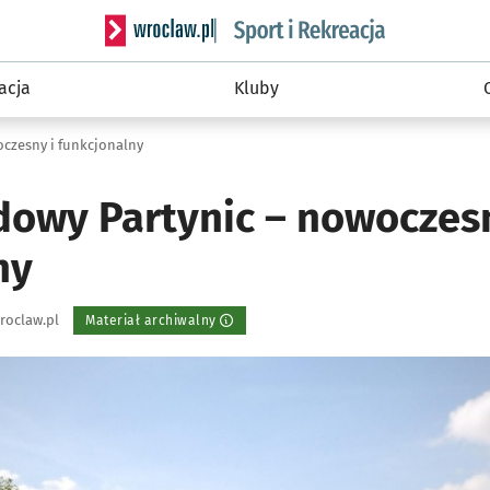
Serwis informacyjny wroclaw.pl podserwis: Sport 
acja
Kluby
czesny i funkcjonalny
dowy Partynic – nowoczesn
ny
roclaw.pl
Materiał archiwalny