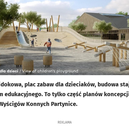
okowa, plac zabaw dla dzieciaków, budowa staj
 edukacyjnego. To tylko część planów koncepcj
Wyścigów Konnych Partynice.
REKLAMA