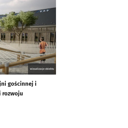
wizualizacje obiektu
ni gościnnej i
i rozwoju