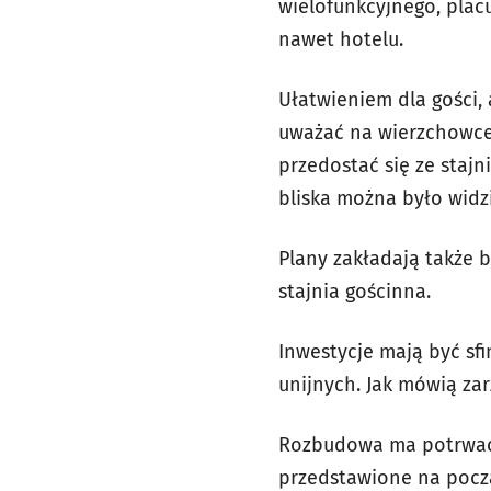
wielofunkcyjnego, placu 
nawet hotelu.
Ułatwieniem dla gości, 
uważać na wierzchowce
przedostać się ze stajn
bliska można było widz
Plany zakładają także b
stajnia gościnna.
Inwestycje mają być sf
unijnych. Jak mówią za
Rozbudowa ma potrwać n
przedstawione na począ