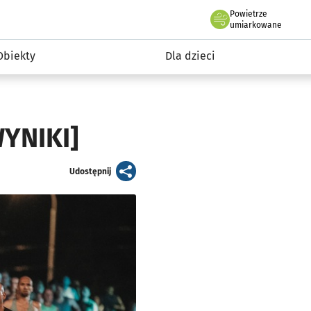
Powietrze
we Wrocławiu
i rekreacja
umiarkowane
Obiekty
Dla dzieci
YNIKI]
artykuł
Udostępnij