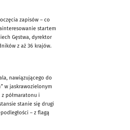
poczęcia zapisów – co
zainteresowanie startem
iech Gęstwa, dyrektor
ników z aż 36 krajów.
ala, nawiązującego do
h” w jaskrawozielonym
a z półmaratonu i
ansie stanie się drugi
podległości – z flagą