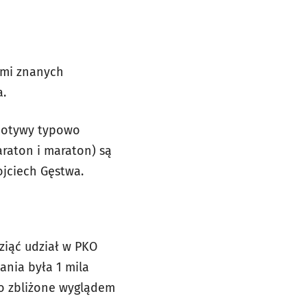
ami znanych
a.
 motywy typowo
raton i maraton) są
ojciech Gęstwa.
ziąć udział w PKO
nia była 1 mila
zo zbliżone wyglądem