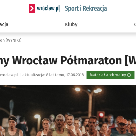
Serwis informacyjny wroclaw.pl podserwis: Sport 
acja
Kluby
on [WYNIKI]
ny Wrocław Półmaraton [W
wroclaw.pl
|
aktualizacja:
8 lat temu, 17.06.2018
Materiał archiwalny