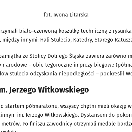
fot. Iwona Litarska
rzymali biało-czerwoną koszulkę techniczną z rysunk
między innymi: Hali Stulecia, Katedry, Starego Ratusz
 pamiątka ze Stolicy Dolnego Śląska zawiera zarówno
wy narodowe – obie tegoroczne imprezy biegowe (półma
w stulecia odzyskania niepodległości – podkreślił W
im. Jerzego Witkowskiego
ed startem półmaratonu, wszyscy chętni mieli okazję w
innym im. Jerzego Witkowskiego. Dystansem do pokona
0 metrów. Po finiszu zawodnicy otrzymali medale bard