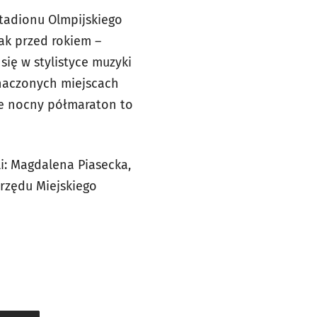
tadionu Olmpijskiego
jak przed rokiem –
się w stylistyce muzyki
yznaczonych miejscach
 że nocny półmaraton to
: Magdalena Piasecka,
Urzędu Miejskiego