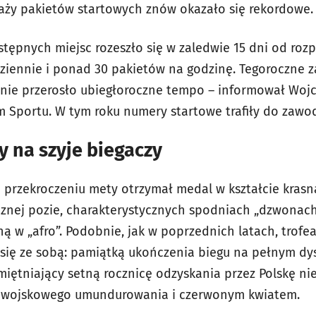
aży pakietów startowych znów okazało się rekordowe.
stępnych miejsc rozeszło się w zaledwie 15 dni od roz
ziennie i ponad 30 pakietów na godzinę. Tegoroczne 
nie przerosło ubiegłoroczne tempo – informował Wojc
Sportu. W tym roku numery startowe trafiły do zawod
y na szyje biegaczy
 przekroczeniu mety otrzymał medal w kształcie krasn
necznej pozie, charakterystycznych spodniach „dzwonac
ną w „afro”. Podobnie, jak w poprzednich latach, trofe
się ze sobą: pamiątką ukończenia biegu na pełnym dyst
iętniający setną rocznicę odzyskania przez Polskę nie
 wojskowego umundurowania i czerwonym kwiatem.