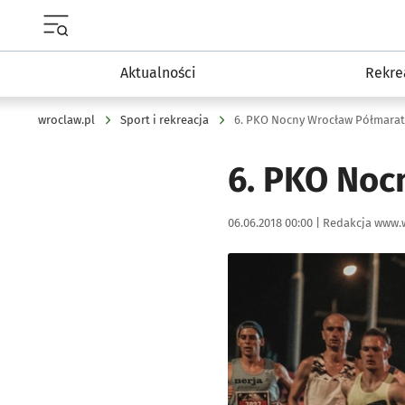
Menu główne portalu wroclaw.pl
Aktualności
Rekre
wroclaw.pl
Sport i rekreacja
6. PKO Nocny Wrocław Półmarat
6. PKO Noc
Data publikacji:
Autor:
06.06.2018 00:00 |
Redakcja www.
Kliknij, aby powiększyć