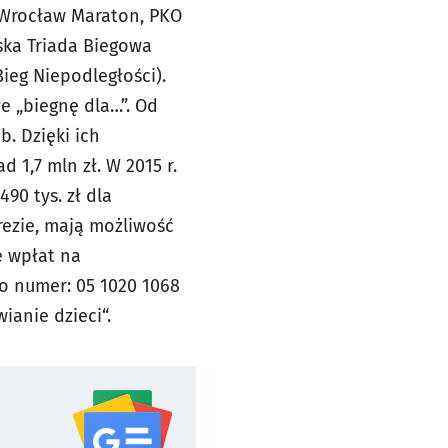
 Wrocław Maraton, PKO
ska Triada Biegowa
ieg Niepodległości).
 „biegnę dla…”. Od
b. Dzięki ich
1,7 mln zł. W 2015 r.
90 tys. zł dla
rezie, mają możliwość
e wpłat na
o numer: 05 1020 1068
anie dzieci“.