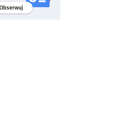
profil
google news
serwisu wroclaw.pl
Obserwuj