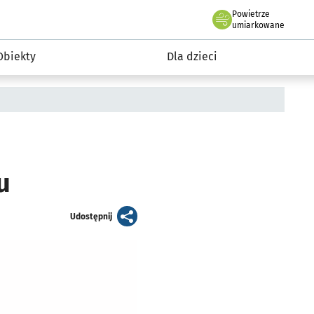
Powietrze
we Wrocławiu
i rekreacja
umiarkowane
Obiekty
Dla dzieci
u
artykuł
Udostępnij