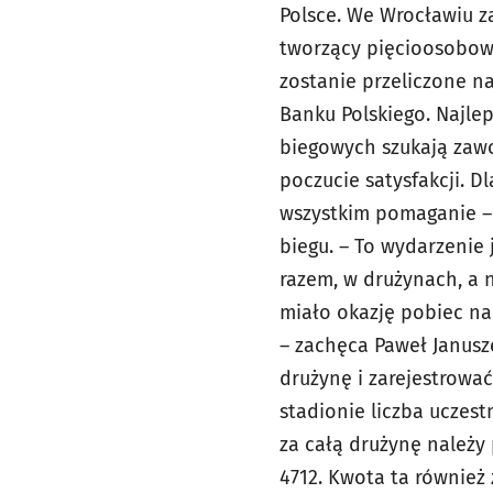
Polsce. We Wrocławiu z
tworzący pięcioosobowe
zostanie przeliczone n
Banku Polskiego. Najle
biegowych szukają zawo
poczucie satysfakcji. 
wszystkim pomaganie – 
biegu. – To wydarzeni
razem, w drużynach, a 
miało okazję pobiec na
– zachęca Paweł Janusz
drużynę i zarejestrowa
stadionie liczba uczest
za całą drużynę należy
4712. Kwota ta również