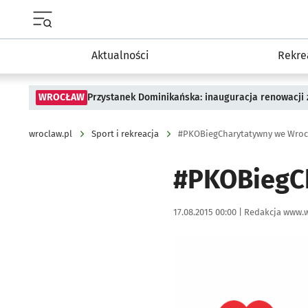
Menu główne portalu wroclaw.pl
Aktualności
Rekre
WROCŁAW
Przystanek Dominikańska: inauguracja renowacji
wroclaw.pl
Sport i rekreacja
#PKOBiegCharytatywny we Wroc
#PKOBiegC
Data publikacji:
Autor:
17.08.2015 00:00 |
Redakcja www.w
Kliknij, aby powiększyć