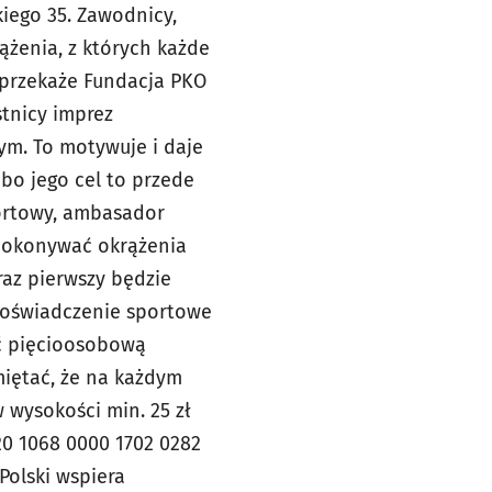
iego 35. Zawodnicy,
żenia, z których każde
i przekaże Fundacja PKO
stnicy imprez
ym. To motywuje i daje
bo jego cel to przede
portowy, ambasador
 pokonywać okrążenia
raz pierwszy będzie
doświadczenie sportowe
ać pięcioosobową
miętać, że na każdym
 wysokości min. 25 zł
20 1068 0000 1702 0282
Polski wspiera