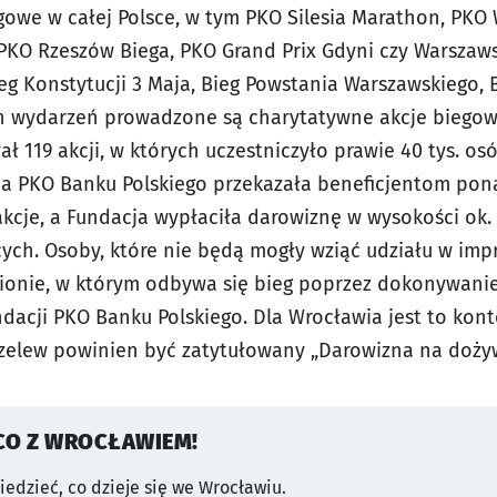
gowe w całej Polsce, w tym PKO Silesia Marathon, PKO
PKO Rzeszów Biega, PKO Grand Prix Gdyni czy Warszaw
eg Konstytucji 3 Maja, Bieg Powstania Warszawskiego, B
h wydarzeń prowadzone są charytatywne akcje biegowe
ł 119 akcji, w których uczestniczyło prawie 40 tys. osó
 PKO Banku Polskiego przekazała beneficjentom ponad 
 akcje, a Fundacja wypłaciła darowiznę w wysokości ok. 4
cych. Osoby, które nie będą mogły wziąć udziału w imp
ionie, w którym odbywa się bieg poprzez dokonywani
acji PKO Banku Polskiego. Dla Wrocławia jest to kont
rzelew powinien być zatytułowany „Darowizna na dożywi
CO Z WROCŁAWIEM!
wiedzieć, co dzieje się we Wrocławiu.