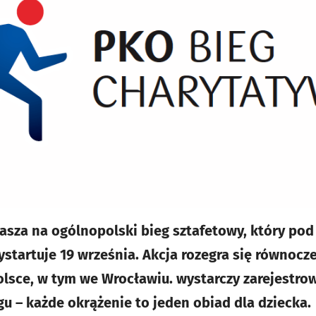
rasza na ogólnopolski bieg sztafetowy, który p
startuje 19 września. Akcja rozegra się równocze
olsce, w tym we Wrocławiu. wystarczy zarejestro
gu – każde okrążenie to jeden obiad dla dziecka.