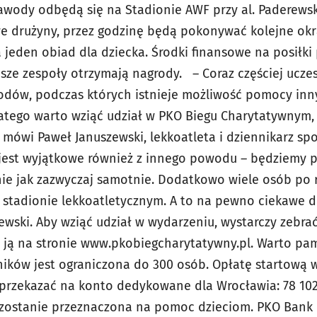
awody odbędą się na Stadionie AWF przy al. Paderewsk
 drużyny, przez godzinę będą pokonywać kolejne okrą
a jeden obiad dla dziecka. Środki finansowe na posiłk
psze zespoły otrzymają nagrody. – Coraz częściej ucze
dów, podczas których istnieje możliwość pomocy inn
Dlatego warto wziąć udział w PKO Biegu Charytatywnym, 
mówi Paweł Januszewski, lekkoatleta i dziennikarz s
e jest wyjątkowe również z innego powodu – będziemy
nie jak zazwyczaj samotnie. Dodatkowo wiele osób po 
 stadionie lekkoatletycznym. A to na pewno ciekawe 
ewski. Aby wziąć udział w wydarzeniu, wystarczy zebr
ć ją na stronie www.pkobiegcharytatywny.pl. Warto pa
ników jest ograniczona do 300 osób. Opłatę startową w
 przekazać na konto dedykowane dla Wrocławia: 78 10
 zostanie przeznaczona na pomoc dzieciom. PKO Bank 