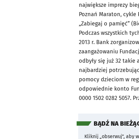
największe imprezy bie
Poznań Maraton, cykle 
„Zabiegaj o pamięć” (Bi
Podczas wszystkich tyc
2013 r. Bank zorganizowa
zaangażowaniu Fundacja
odbyły się już 32 takie
najbardziej potrzebują
pomocy dzieciom w reg
odpowiednie konto Fund
0000 1502 0282 5057. P
BĄDŹ NA BIEŻĄ
Kliknij „obserwuj”, aby 