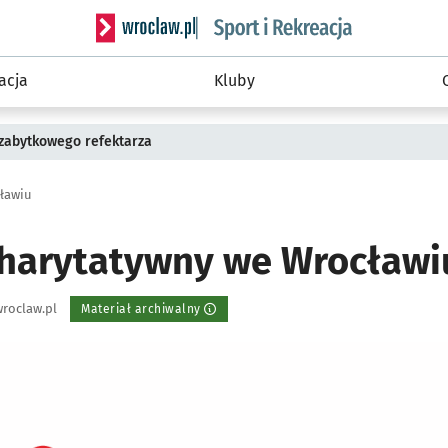
Serwis informacyjny wroclaw.pl podserwis: Sport 
acja
Kluby
 zabytkowego refektarza
ławiu
harytatywny we Wrocławi
roclaw.pl
Materiał archiwalny