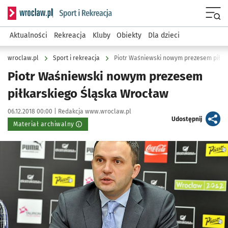
Serwis informacyjny wroclaw.pl podserwis: Sport i rekreacja
Menu
Aktualności
Rekreacja
Kluby
Obiekty
Dla dzieci
wroclaw.pl
Sport i rekreacja
Piotr Waśniewski nowym prezesem piłka
Piotr Waśniewski nowym prezesem
piłkarskiego Śląska Wrocław
Data publikacji:
Autor:
06.12.2018 00:00 |
Redakcja www.wroclaw.pl
artykuł
Udostępnij
Materiał archiwalny
Kliknij, aby powiększyć