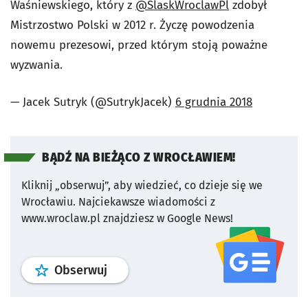
Waśniewskiego, który z
@SlaskWroclawPl
zdobył
Mistrzostwo Polski w 2012 r. Życzę powodzenia
nowemu prezesowi, przed którym stoją poważne
wyzwania.
— Jacek Sutryk (@SutrykJacek)
6 grudnia 2018
BĄDŹ NA BIEŻĄCO Z WROCŁAWIEM!
Kliknij „obserwuj”, aby wiedzieć, co dzieje się we
Wrocławiu.
Najciekawsze wiadomości z
www.wroclaw.pl znajdziesz w Google News!
profil
google news
serwisu wroclaw
Obserwuj