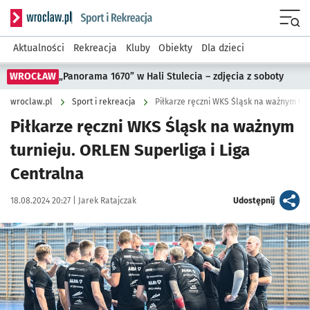
Serwis informacyjny wroclaw.pl podserwis: Sport i rekreacja
Menu
Aktualności
Rekreacja
Kluby
Obiekty
Dla dzieci
WROCŁAW
„Panorama 1670” w Hali Stulecia – zdjęcia z soboty
wroclaw.pl
Sport i rekreacja
Piłkarze ręczni WKS Śląsk na ważnym turn
Piłkarze ręczni WKS Śląsk na ważnym
turnieju. ORLEN Superliga i Liga
Centralna
Data publikacji:
Autor:
artykuł
18.08.2024 20:27 |
Jarek Ratajczak
Udostępnij
Kliknij, aby zobaczyć galerię