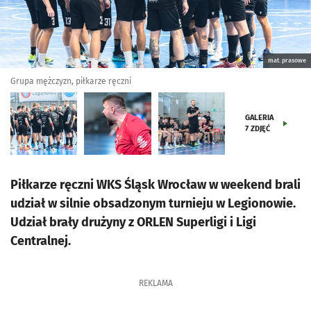
mat. prasowe
Grupa mężczyzn, piłkarze ręczni
GALERIA
7
ZDJĘĆ
Piłkarze ręczni WKS Śląsk Wrocław w weekend brali
udział w silnie obsadzonym turnieju w Legionowie.
Udział brały drużyny z ORLEN Superligi i Ligi
Centralnej.
REKLAMA