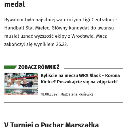
medal
Rywalem była najsilniejsza drużyna Ligi Centralnej -
Handball Stal Mielec. Główny kandydat do awansu
musiał uznać wyższość ekipy z Wrocławia. Mecz
zakończył się wynikiem 26:22.
ZOBACZ RÓWNIEŻ
otworzy się w nowej karcie
Byliście na meczu WKS Śląsk - Korona
Kielce? Poszukajcie się na zdjęciach!
18.08.2024
| Magdalena Pasiewicz
V Turniej o Puchar Marszałka