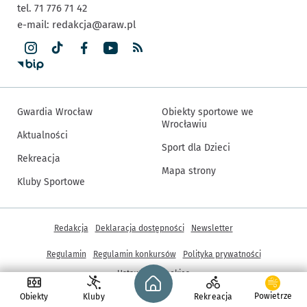
tel. 71 776 71 42
e-mail:
redakcja@araw.pl
Gwardia Wrocław
Obiekty sportowe we
Wrocławiu
Aktualności
Sport dla Dzieci
Rekreacja
Mapa strony
Kluby Sportowe
Inne informacje
Redakcja
Deklaracja dostępności
Newsletter
Regulamin
Regulamin konkursów
Polityka prywatności
Strona główna - wroclaw.pl
Ustawienia cookies
Powietrze
Obiekty
Kluby
Rekreacja
© Copyright 2005-2026, ARAW S.A., Gmina Wrocław