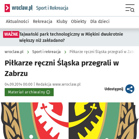
Serwis informacyjny wroclaw.pl podserwis: Sport i rekreacja
Menu
Aktualności
Rekreacja
Kluby
Obiekty
Dla dzieci
WAŻNE
Tajwański park technologiczny w Miękini dwukrotnie
większy niż zakładano?
wroclaw.pl
Sport i rekreacja
Piłkarze ręczni Śląska przegrali w Zabrzu
Piłkarze ręczni Śląska przegrali w
Zabrzu
Data publikacji:
Autor:
04.09.2014 00:00 |
Redakcja www.wroclaw.pl
artykuł
Udostępnij
Materiał archiwalny
Kliknij, aby powiększyć