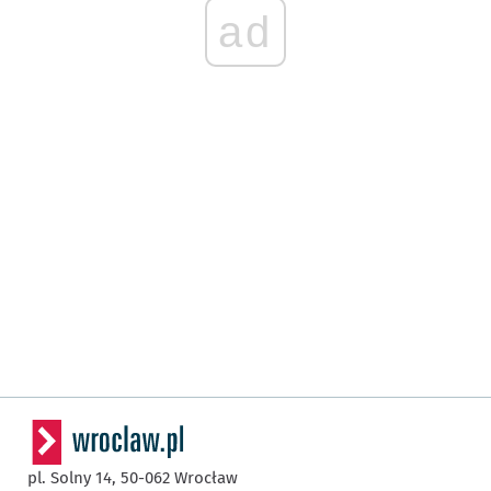
ad
pl. Solny 14,
50-062
Wrocław