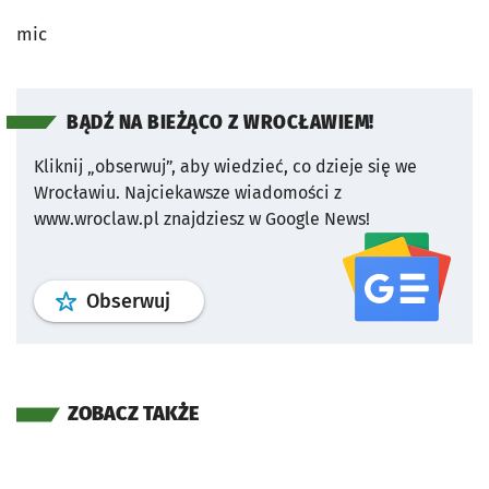
mic
BĄDŹ NA BIEŻĄCO Z WROCŁAWIEM!
Kliknij „obserwuj”, aby wiedzieć, co dzieje się we
Wrocławiu.
Najciekawsze wiadomości z
www.wroclaw.pl znajdziesz w Google News!
profil
google news
serwisu wroclaw
Obserwuj
ZOBACZ TAKŻE