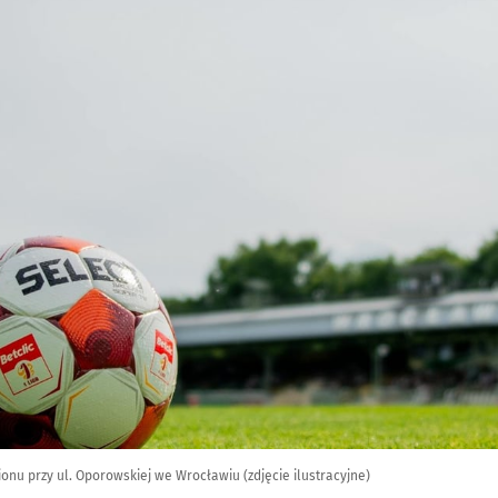
dionu przy ul. Oporowskiej we Wrocławiu (zdjęcie ilustracyjne)