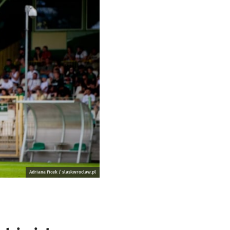
Adriana Ficek / slaskwroclaw.pl