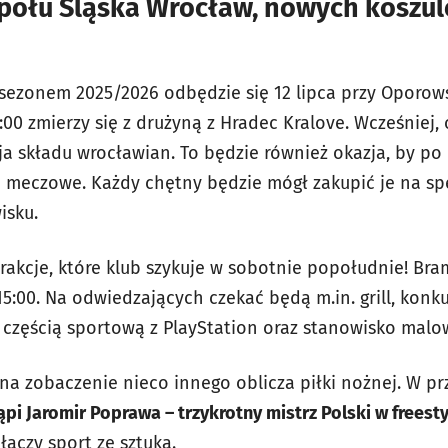
połu Śląska Wrocław, nowych koszule
sezonem 2025/2026 odbędzie się 12 lipca przy Oporows
00 zmierzy się z drużyną z Hradec Kralove. Wcześniej, o
ja składu wrocławian. To będzie również okazja, by po
 meczowe. Każdy chętny będzie mógł zakupić je na sp
isku.
trakcje, które klub szykuje w sobotnie popołudnie! Br
15:00. Na odwiedzających czekać będą m.in. grill, konku
 częścią sportową z PlayStation oraz stanowisko malo
 na zobaczenie nieco innego oblicza piłki nożnej. W p
pi Jaromir Poprawa – trzykrotny mistrz Polski w freesty
ączy sport ze sztuką.