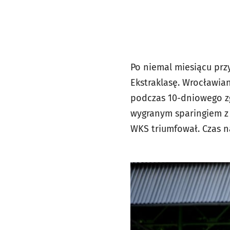
Po niemal miesiącu prz
Ekstraklasę. Wrocławian
podczas 10-dniowego zg
wygranym sparingiem z 
WKS triumfował. Czas na 