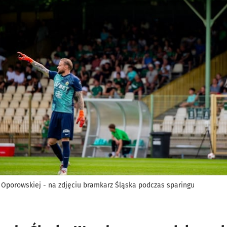
 Oporowskiej - na zdjęciu bramkarz Śląska podczas sparingu