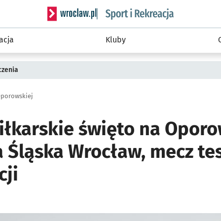
Serwis informacyjny wroclaw.pl podserwis: Sport 
acja
Kluby
czenia
Oporowskiej
iłkarskie święto na Oporo
a Śląska Wrocław, mecz te
cji