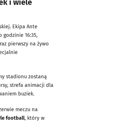
k i wiele
kiej. Ekipa Ante
 godzinie 16:35,
 raz pierwszy na żywo
ecjalnie
amy stadionu zostaną
rsy, strefa animacji dla
waniem buziek.
rzerwie meczu na
le football
, który w