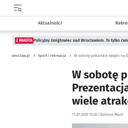
Menu główne portalu wroclaw.pl
Aktualności
Rekre
Z MIASTA
Policyjny śmigłowiec nad Wrocławiem. To tylko ćwi
wroclaw.pl
Sport i rekreacja
W sobotę piłkarskie święto na 
W sobotę p
Prezentacj
wiele atrak
Data publikacji:
Autor:
11.07.2025 15:30 |
Bartosz Moch
Kliknij, aby powiększyć