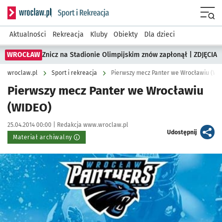
Serwis informacyjny wroclaw.pl podserwis: Sport i rekreacja
Menu
Aktualności
Rekreacja
Kluby
Obiekty
Dla dzieci
WROCŁAW
Znicz na Stadionie Olimpijskim znów zapłonął | ZDJĘCIA
wroclaw.pl
Sport i rekreacja
Pierwszy mecz Panter we Wrocławiu (WI
Pierwszy mecz Panter we Wrocławiu
(WIDEO)
Data publikacji:
Autor:
25.04.2014 00:00 |
Redakcja www.wroclaw.pl
artykuł
Udostępnij
Materiał archiwalny
Kliknij, aby powiększyć