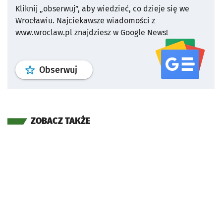
Kliknij „obserwuj”, aby wiedzieć, co dzieje się we
Wrocławiu.
Najciekawsze wiadomości z
www.wroclaw.pl znajdziesz w Google News!
profil
google news
serwisu wroclaw
Obserwuj
ZOBACZ TAKŻE