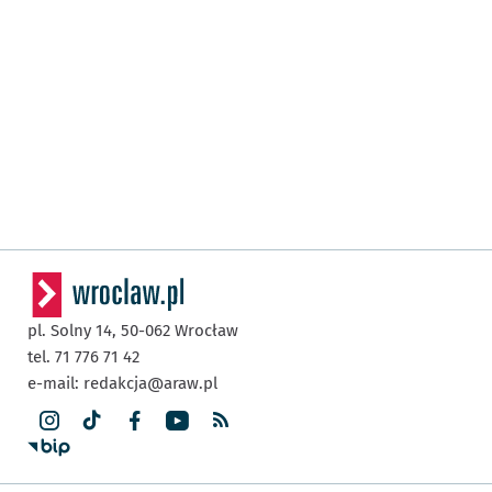
pl. Solny 14,
50-062
Wrocław
tel. 71 776 71 42
e-mail:
redakcja@araw.pl