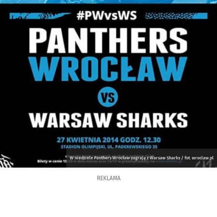
W niedziele Panthers Wrocław zagrają z Warsaw Sharks / fot. wroclaw.pl
REKLAMA