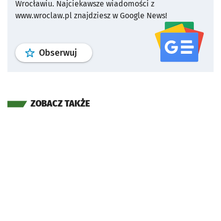
Wrocławiu.
Najciekawsze wiadomości z
www.wroclaw.pl znajdziesz w Google News!
profil
google news
serwisu wroclaw
Obserwuj
ZOBACZ TAKŻE