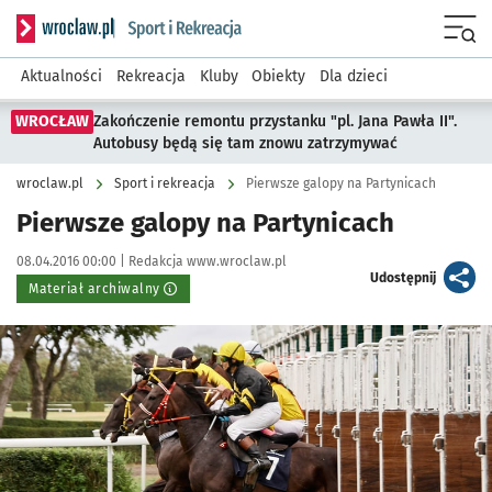
Serwis informacyjny wroclaw.pl podserwis: Sport i rekreacja
Menu
Aktualności
Rekreacja
Kluby
Obiekty
Dla dzieci
WROCŁAW
Zakończenie remontu przystanku "pl. Jana Pawła II".
Autobusy będą się tam znowu zatrzymywać
wroclaw.pl
Sport i rekreacja
Pierwsze galopy na Partynicach
Pierwsze galopy na Partynicach
Data publikacji:
Autor:
08.04.2016 00:00 |
Redakcja www.wroclaw.pl
artykuł
Udostępnij
Materiał archiwalny
Kliknij, aby powiększyć