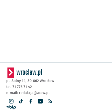
pl. Solny 14,
50-062
Wrocław
tel. 71 776 71 42
e-mail:
redakcja@araw.pl