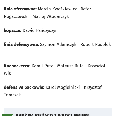
linia ofensywna:
Marcin Kwaśkiewicz Rafał
Rogaczewski Maciej Włodarczyk
kopacze:
Dawid Pańczyszyn
linia defensywna:
Szymon Adamczyk Robert Rosołek
linebackerzy:
Kamil Ruta Mateusz Ruta Krzysztof
Wis
defensive backowie:
Karol Mogielnicki Krzysztof
Tomczak
BĄDŹ NA BIEŻĄCO Z WROCŁAWIEM!