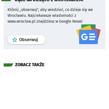
Kliknij „obserwuj”, aby wiedzieć, co dzieje się we
Wrocławiu.
Najciekawsze wiadomości z
www.wroclaw.pl znajdziesz w Google News!
profil
google news
serwisu wroclaw
Obserwuj
ZOBACZ TAKŻE