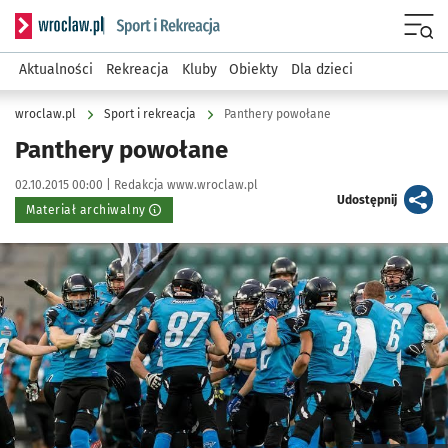
Serwis informacyjny wroclaw.pl podserwis: Sport i rekreacja
Menu
Aktualności
Rekreacja
Kluby
Obiekty
Dla dzieci
wroclaw.pl
Sport i rekreacja
Panthery powołane
Panthery powołane
Data publikacji:
Autor:
02.10.2015 00:00 |
Redakcja www.wroclaw.pl
artykuł
Udostępnij
Materiał archiwalny
Kliknij, aby powiększyć