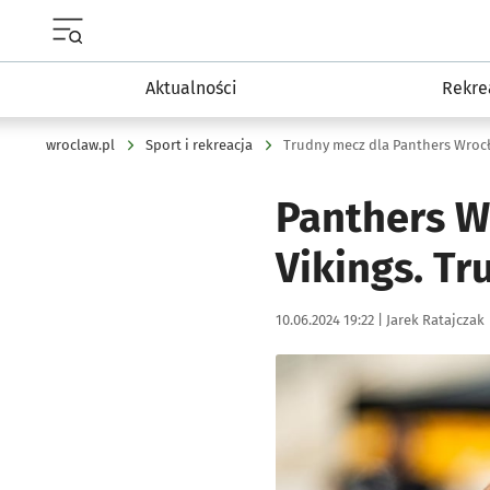
Menu główne portalu wroclaw.pl
Aktualności
Rekre
wroclaw.pl
Sport i rekreacja
Trudny mecz dla Panthers Wroc
Panthers W
Vikings. T
Data publikacji:
Autor:
10.06.2024 19:22 |
Jarek Ratajczak
Kliknij, aby powiększyć