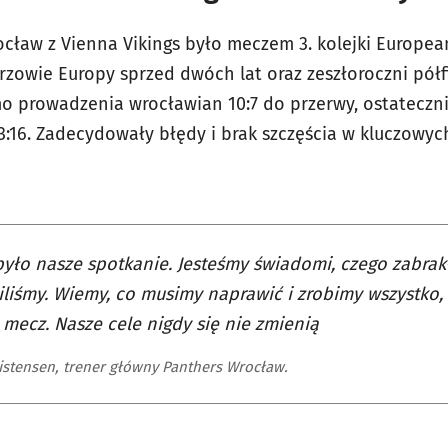
cław z Vienna Vikings było meczem 3. kolejki European
rzowie Europy sprzed dwóch lat oraz zeszłoroczni półf
mo prowadzenia wrocławian 10:7 do przerwy, ostateczni
j 13:16. Zadecydowały błędy i brak szczęścia w kluczo
było nasze spotkanie. Jesteśmy świadomi, czego zabrakł
liśmy. Wiemy, co musimy naprawić i zrobimy wszystko
 mecz. Nasze cele nigdy się nie zmienią
istensen, trener główny Panthers Wrocław.