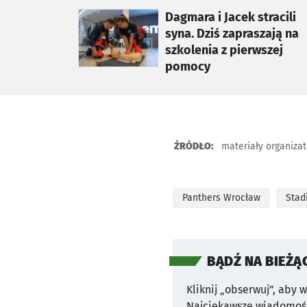
otworzy się w nowej karcie
Dagmara i Jacek stracili
syna. Dziś zapraszają na
szkolenia z pierwszej
pomocy
ŹRÓDŁO:
materiały organiza
Panthers Wrocław
Stad
BĄDŹ NA BIEŻĄ
Kliknij „obserwuj”, aby 
Najciekawsze wiadomośc