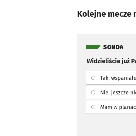
Kolejne mecze n
Pomiń sondę
SONDA
Widzieliście już 
Tak, wspaniał
Nie, jeszcze ni
Mam w plana