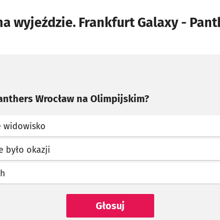
a wyjeździe. Frankfurt Galaxy - Pan
Panthers Wrocław na Olimpijskim?
e widowisko
e było okazji
ch
Głosuj