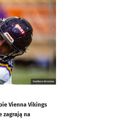
Panthers Wroclaw
pie Vienna Vikings
e zagrają na