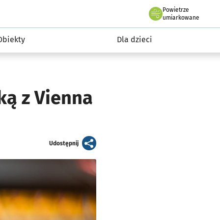
Powietrze
we Wrocławiu
i rekreacja
umiarkowane
Obiekty
Dla dzieci
ką z Vienna
artykuł
Udostępnij