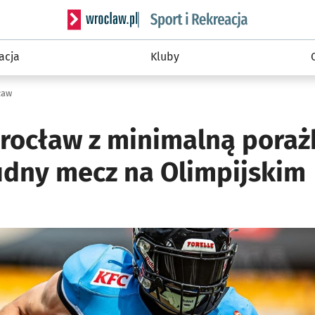
Serwis informacyjny wroclaw.pl podserwis: Sport 
acja
Kluby
ław
rocław z minimalną poraż
rudny mecz na Olimpijskim