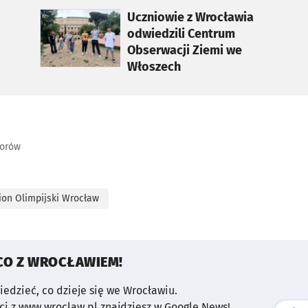
otworzy się w nowej karcie
Uczniowie z Wrocławia
odwiedzili Centrum
Obserwacji Ziemi we
Włoszech
torów
ion Olimpijski Wrocław
CO Z WROCŁAWIEM!
wiedzieć, co dzieje się we Wrocławiu.
i z www.wroclaw.pl znajdziesz w Google News!