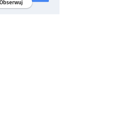
profil
google news
serwisu wroclaw.pl
Obserwuj