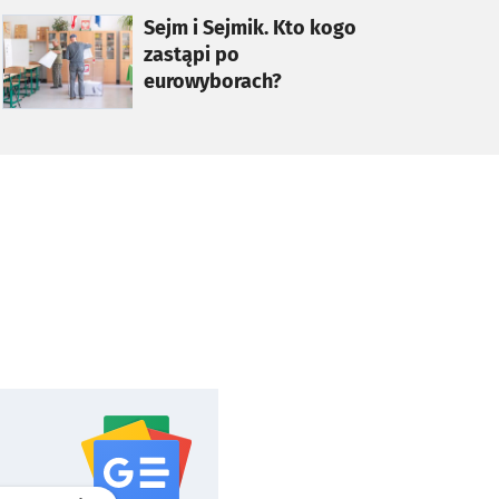
otworzy się w nowej karcie
Sejm i Sejmik. Kto kogo
zastąpi po
eurowyborach?