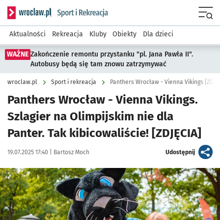
Serwis informacyjny wroclaw.pl podserwis: Sport i rekreacja
Menu
Aktualności
Rekreacja
Kluby
Obiekty
Dla dzieci
WAŻNE
Zakończenie remontu przystanku "pl. Jana Pawła II".
Autobusy będą się tam znowu zatrzymywać
wroclaw.pl
Sport i rekreacja
Panthers Wrocław - Vienna Vikings [ZDJ
Panthers Wrocław - Vienna Vikings.
Szlagier na Olimpijskim nie dla
Panter. Tak kibicowaliście! [ZDJĘCIA]
Data publikacji:
Autor:
artykuł
19.07.2025 17:40 |
Bartosz Moch
Udostępnij
Kliknij, aby zobaczyć galerię