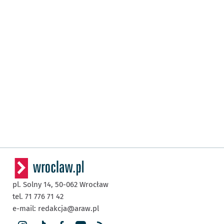
pl. Solny 14,
50-062
Wrocław
tel. 71 776 71 42
e-mail:
redakcja@araw.pl