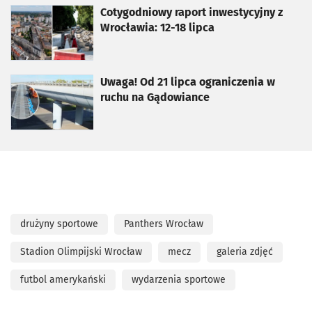
otworzy się w nowej karcie
Cotygodniowy raport inwestycyjny z
Wrocławia: 12-18 lipca
otworzy się w nowej karcie
Uwaga! Od 21 lipca ograniczenia w
ruchu na Gądowiance
drużyny sportowe
Panthers Wrocław
Stadion Olimpijski Wrocław
mecz
galeria zdjęć
futbol amerykański
wydarzenia sportowe