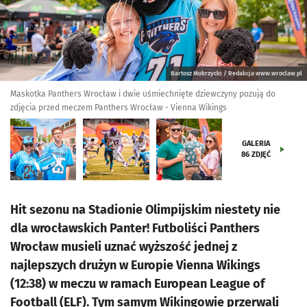
Bartosz Mokrzycki / Redakcja www.wroclaw.pl
Maskotka Panthers Wrocław i dwie uśmiechnięte dziewczyny pozują do
zdjęcia przed meczem Panthers Wrocław - Vienna Wikings
GALERIA
86
ZDJĘĆ
Hit sezonu na Stadionie Olimpijskim niestety nie
dla wrocławskich Panter! Futboliści Panthers
Wrocław musieli uznać wyższość jednej z
najlepszych drużyn w Europie Vienna Wikings
(12:38) w meczu w ramach European League of
Football (ELF). Tym samym Wikingowie przerwali