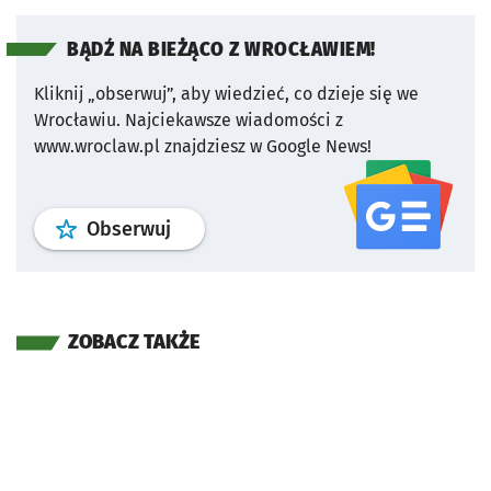
BĄDŹ NA BIEŻĄCO Z WROCŁAWIEM!
Kliknij „obserwuj”, aby wiedzieć, co dzieje się we
Wrocławiu.
Najciekawsze wiadomości z
www.wroclaw.pl znajdziesz w Google News!
profil
google news
serwisu wroclaw
Obserwuj
ZOBACZ TAKŻE