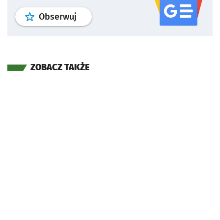
profil
google news
serwisu wroclaw
Obserwuj
ZOBACZ TAKŻE