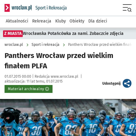
Serwis informacyjny wroclaw.pl podserwis: Sport i rekreacja
Menu
Aktualności
Rekreacja
Kluby
Obiekty
Dla dzieci
Z MIASTA
Wrocławska Potańcówka za nami. Zobaczcie zdjęcia
wroclaw.pl
Sport i rekreacja
Panthers Wrocław przed wielkim finałem
Panthers Wrocław przed wielkim
finałem PLFA
Data publikacji:
Autor:
01.07.2015 00:00 |
Redakcja www.wroclaw.pl
|
aktualizacja:
11 lat temu, 01.07.2015
artykuł
Udostępnij
Materiał archiwalny
Kliknij, aby powiększyć