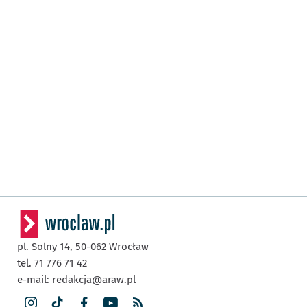
pl. Solny 14,
50-062
Wrocław
tel. 71 776 71 42
e-mail:
redakcja@araw.pl