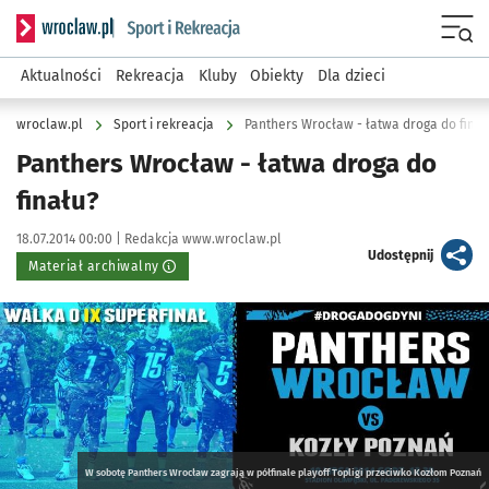
Serwis informacyjny wroclaw.pl podserwis: Sport i rekreacja
Menu
Aktualności
Rekreacja
Kluby
Obiekty
Dla dzieci
wroclaw.pl
Sport i rekreacja
Panthers Wrocław - łatwa droga do finał
Panthers Wrocław - łatwa droga do
finału?
Data publikacji:
Autor:
18.07.2014 00:00 |
Redakcja www.wroclaw.pl
artykuł
Udostępnij
Materiał archiwalny
Kliknij, aby powiększyć
W sobotę Panthers Wrocław zagrają w półfinale playoff Topligi przeciwko Kozłom Poznań