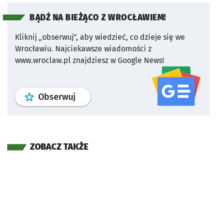
BĄDŹ NA BIEŻĄCO Z WROCŁAWIEM!
Kliknij „obserwuj”, aby wiedzieć, co dzieje się we
Wrocławiu.
Najciekawsze wiadomości z
www.wroclaw.pl znajdziesz w Google News!
profil
google news
serwisu wroclaw
Obserwuj
ZOBACZ TAKŻE