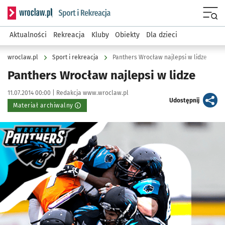
Serwis informacyjny wroclaw.pl podserwis: Sport i rekreacja
Menu
Aktualności
Rekreacja
Kluby
Obiekty
Dla dzieci
wroclaw.pl
Sport i rekreacja
Panthers Wrocław najlepsi w lidze
Panthers Wrocław najlepsi w lidze
Data publikacji:
Autor:
11.07.2014 00:00 |
Redakcja www.wroclaw.pl
artykuł
Udostępnij
Materiał archiwalny
Kliknij, aby powiększyć