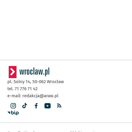
pl. Solny 14,
50-062
Wrocław
tel. 71 776 71 42
e-mail:
redakcja@araw.pl