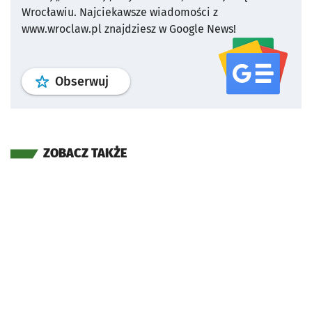
Wrocławiu.
Najciekawsze wiadomości z
www.wroclaw.pl znajdziesz w Google News!
profil
google news
serwisu wroclaw
Obserwuj
ZOBACZ TAKŻE