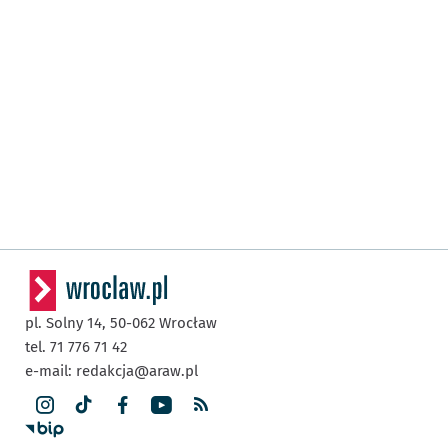
pl. Solny 14,
50-062
Wrocław
tel. 71 776 71 42
e-mail:
redakcja@araw.pl