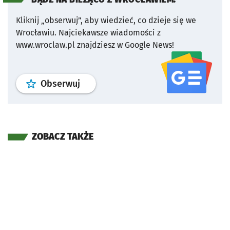
Kliknij „obserwuj”, aby wiedzieć, co dzieje się we
Wrocławiu.
Najciekawsze wiadomości z
www.wroclaw.pl znajdziesz w Google News!
profil
google news
serwisu wroclaw
Obserwuj
ZOBACZ TAKŻE