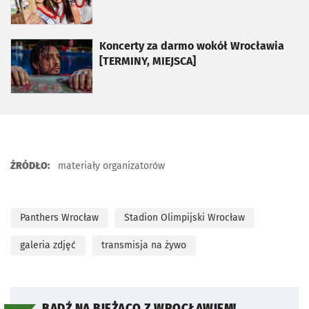
otworzy się w nowej karcie
Koncerty za darmo wokół Wrocławia
[TERMINY, MIEJSCA]
ŹRÓDŁO:
materiały organizatorów
Panthers Wrocław
Stadion Olimpijski Wrocław
galeria zdjęć
transmisja na żywo
BĄDŹ NA BIEŻĄCO Z WROCŁAWIEM!