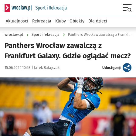
Serwis informacyjny wroclaw.pl podserwis: Sport i rekreacja
Menu
Aktualności
Rekreacja
Kluby
Obiekty
Dla dzieci
wroclaw.pl
Sport i rekreacja
Panthers Wrocław zawalczą z Frankfurt 
Panthers Wrocław zawalczą z
Frankfurt Galaxy. Gdzie oglądać mecz?
Data publikacji:
Autor:
artykuł
15.06.2024 10:58 |
Jarek Ratajczak
Udostępnij
Kliknij, aby zobaczyć galerię