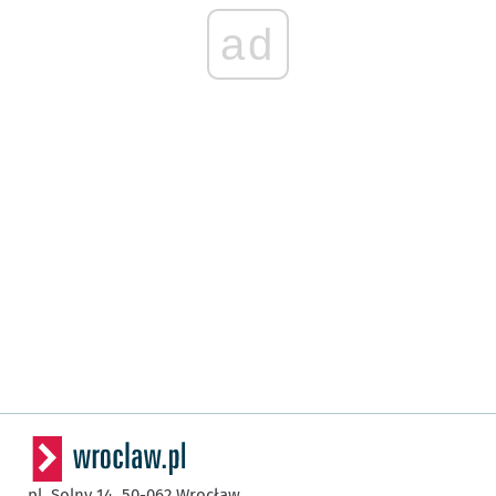
ad
pl. Solny 14,
50-062
Wrocław