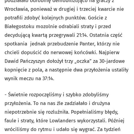
podziałało odrobinę demobilizująco na graczy z
Wrocławia, ponieważ w drugiej i trzeciej kwarcie nie
potrafili zdobyć kolejnych punktów. Goście z
Białegostoku mozolnie odrabiali straty i przed
decydującą kwartą przegrywali 21:14. Ostatnia część
spotkania jednak przebudzenie Panter, którzy nie
chcieli dopuścić do nerwowej końcówki. Najpierw
Dawid Pańczyszyn dołożył trzy „oczka” za 30-jardowe
kopnięcie z pola, a następnie dwa przyłożenia ustaliły
wynik meczu na 37:14.
- Świetnie rozpoczęliśmy i szybko zdobyliśmy
przyłożenia. To na nas źle zadziałało i drużyna
niepotrzebnie się rozluźniła. Popełnialiśmy błędy,
faule i straty, które Lowlanders wykorzystali. Później
wróciliśmy do rytmu i udało się wygrać. Za tydzień