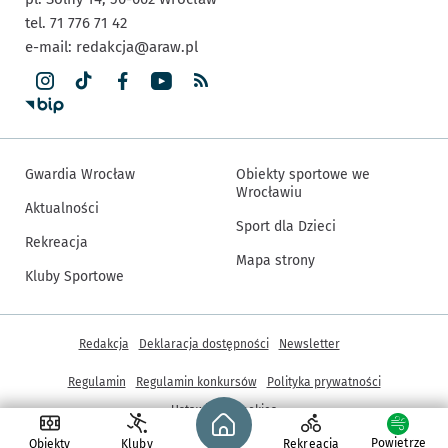
tel. 71 776 71 42
e-mail:
redakcja@araw.pl
Gwardia Wrocław
Obiekty sportowe we
Wrocławiu
Aktualności
Sport dla Dzieci
Rekreacja
Mapa strony
Kluby Sportowe
Inne informacje
Redakcja
Deklaracja dostępności
Newsletter
Regulamin
Regulamin konkursów
Polityka prywatności
Strona główna - wroclaw.pl
Ustawienia cookies
Powietrze
Obiekty
Kluby
Rekreacja
© Copyright 2005-2026, ARAW S.A., Gmina Wrocław