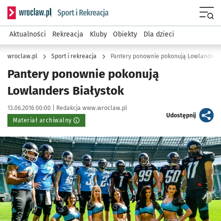
Serwis informacyjny wroclaw.pl podserwis: Sport i rekreacja
Menu
Aktualności
Rekreacja
Kluby
Obiekty
Dla dzieci
wroclaw.pl
Sport i rekreacja
Pantery ponownie pokonują Lowlanders 
Pantery ponownie pokonują
Lowlanders Białystok
Data publikacji:
Autor:
13.06.2016 00:00 |
Redakcja www.wroclaw.pl
artykuł
Udostępnij
Materiał archiwalny
Kliknij, aby powiększyć