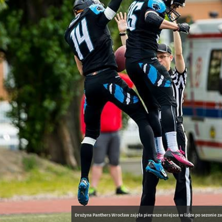
Drużyna Panthers Wrocław zajęła pierwsze miejsce w lidze po sezonie za