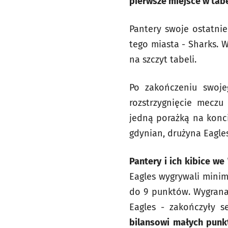
pierwsze miejsce w tabe
Pantery swoje ostatni
tego miasta - Sharks. 
na szczyt tabeli.
Po zakończeniu swoje
rozstrzygnięcie meczu
jedną porażką na konci
gdynian, drużyna Eagle
Pantery i ich kibice w
Eagles wygrywali minim
do 9 punktów. Wygrana 
Eagles - zakończyły s
bilansowi małych punkt