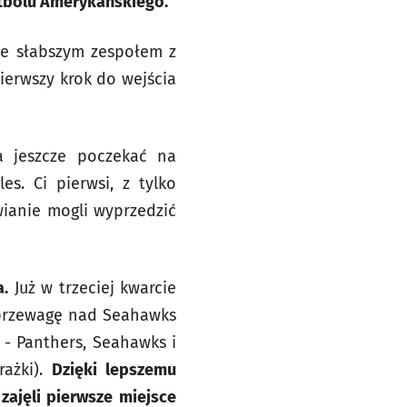
Futbolu Amerykańskiego.
ze słabszym zespołem z
ierwszy krok do wejścia
a jeszcze poczekać na
s. Ci pierwsi, z tylko
wianie mogli wyprzedzić
a.
Już w trzeciej kwarcie
ć przewagę nad Seahawks
 - Panthers, Seahawks i
rażki).
Dzięki lepszemu
zajęli pierwsze miejsce