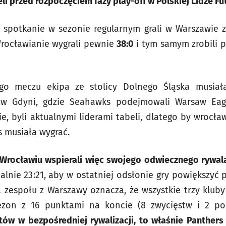
li przed rozpoczęciem fazy play-off w Polskiej Lidze 
e spotkanie w sezonie regularnym grali w Warszawie 
Wrocławianie wygrali pewnie
38:0
i tym samym zrobili p
go meczu ekipa ze stolicy Dolnego Śląska musiał
 w Gdyni, gdzie Seahawks podejmowali Warsaw Eagle
e, byli aktualnymi liderami tabeli, dlatego by wrocła
s musiała wygrać.
e Wrocławiu wspierali więc swojego odwiecznego rywal
alnie 23:21, aby w ostatniej odsłonie gry powiększy
zespołu z Warszawy oznacza, że wszystkie trzy kluby
ezon z 16 punktami na koncie (8 zwycięstw i 2 po
ów w bezpośredniej rywalizacji, to właśnie Panthers 