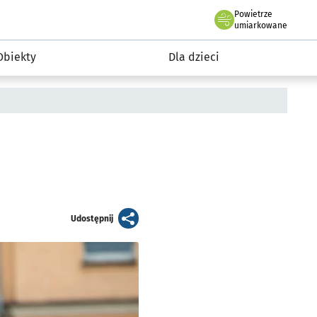
Powietrze
we Wrocławiu
i rekreacja
umiarkowane
Obiekty
Dla dzieci
artykuł
Udostępnij