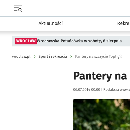
Menu główne portalu wroclaw.pl
Aktualności
Rekre
WROCŁAW
Wrocławska Potańcówka w sobotę, 8 sierpnia
wroclaw.pl
Sport i rekreacja
Pantery na szczycie Topligi!
Pantery na 
Data publikacji:
Autor:
06.07.2014 00:00 |
Redakcja www.w
Kliknij, aby powiększyć