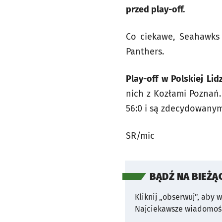
przed play-off.
Co ciekawe, Seahawks d
Panthers.
Play-off w Polskiej Li
nich z Kozłami Poznań.
56:0 i są zdecydowany
SR/mic
BĄDŹ NA BIEŻĄ
Kliknij „obserwuj”, aby 
Najciekawsze wiadomośc