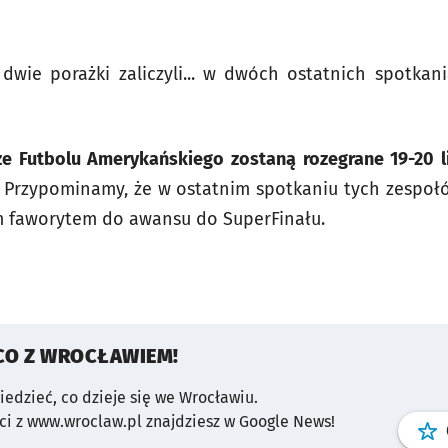
wie porażki zaliczyli... w dwóch ostatnich spotkani
dze Futbolu Amerykańskiego zostaną rozegrane 19-20 l
 Przypominamy, że w ostatnim spotkaniu tych zespoł
m faworytem do awansu do SuperFinału.
CO Z WROCŁAWIEM!
wiedzieć, co dzieje się we Wrocławiu.
i z www.wroclaw.pl znajdziesz w Google News!