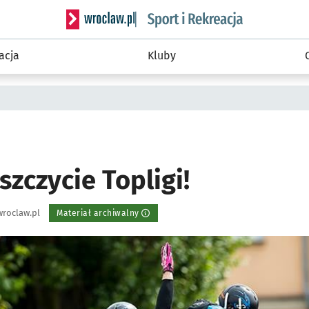
Serwis informacyjny wroclaw.pl podserwis: Sport 
acja
Kluby
szczycie Topligi!
roclaw.pl
Materiał archiwalny