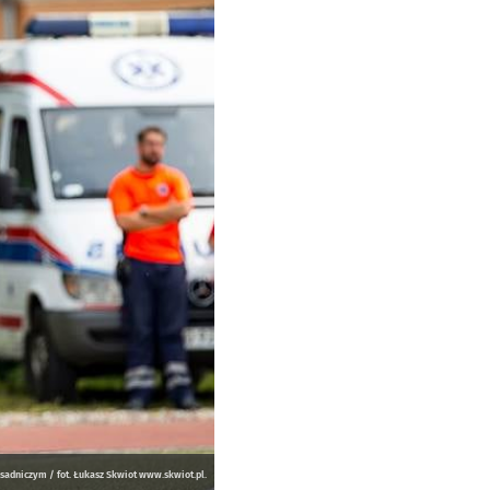
sadniczym / fot. Łukasz Skwiot www.skwiot.pl.