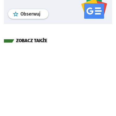
profil
google news
serwisu wroclaw
Obserwuj
ZOBACZ TAKŻE