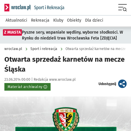
Serwis informacyjny wroclaw.pl podserwis: Sport i rekreacja
Menu
Aktualności
Rekreacja
Kluby
Obiekty
Dla dzieci
Z MIASTA
Pyszne sery, wspaniałe wędliny, wyborne słodkości. W
Rynku do niedzieli trwa Wrocławska Feta [ZDJĘCIA]
wroclaw.pl
Sport i rekreacja
Otwarta sprzedaż karnetów na mecze Śl
Otwarta sprzedaż karnetów na mecze
Śląska
Data publikacji:
Autor:
23.06.2014 00:00 |
Redakcja www.wroclaw.pl
artykuł
Udostępnij
Materiał archiwalny
Kliknij, aby powiększyć