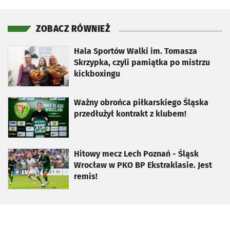
ZOBACZ RÓWNIEŻ
otworzy się w nowej karcie
Hala Sportów Walki im. Tomasza
Skrzypka, czyli pamiątka po mistrzu
kickboxingu
otworzy się w nowej karcie
Ważny obrońca piłkarskiego Śląska
przedłużył kontrakt z klubem!
otworzy się w nowej karcie
Hitowy mecz Lech Poznań - Śląsk
Wrocław w PKO BP Ekstraklasie. Jest
remis!