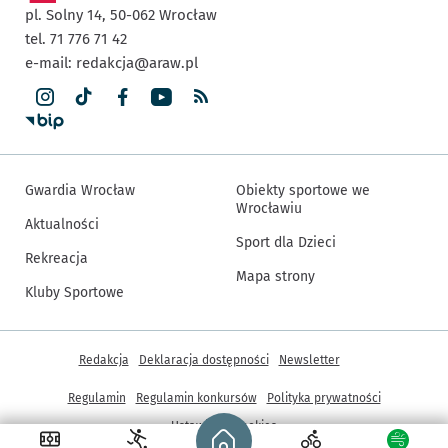
pl. Solny 14,
50-062
Wrocław
tel. 71 776 71 42
e-mail:
redakcja@araw.pl
Gwardia Wrocław
Obiekty sportowe we
Wrocławiu
Aktualności
Sport dla Dzieci
Rekreacja
Mapa strony
Kluby Sportowe
Inne informacje
Redakcja
Deklaracja dostępności
Newsletter
Regulamin
Regulamin konkursów
Polityka prywatności
Strona główna - wroclaw.pl
Ustawienia cookies