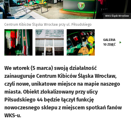
WKS Śląsk Wrocław
Centrum Kibiców Śląska Wrocław przy ul. Piłsudskiego
GALERIA
10
ZDJĘĆ
We wtorek (5 marca) swoją działalność
zainauguruje Centrum Kibiców Śląska Wrocław,
czyli nowe, unikatowe miejsce na mapie naszego
miasta. Obiekt zlokalizowany przy ulicy
Piłsudskiego 44 będzie łączył funkcję
nowoczesnego sklepu z miejscem spotkań fanów
WKS-u.