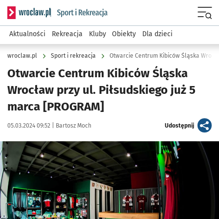
Serwis informacyjny wroclaw.pl podserwis: Sport i rekreacja
Menu
Aktualności
Rekreacja
Kluby
Obiekty
Dla dzieci
wroclaw.pl
Sport i rekreacja
Otwarcie Centrum Kibiców Śląska Wrocł
Otwarcie Centrum Kibiców Śląska
Wrocław przy ul. Piłsudskiego już 5
marca [PROGRAM]
Data publikacji:
Autor:
artykuł
05.03.2024 09:52 |
Bartosz Moch
Udostępnij
Kliknij, aby zobaczyć galerię