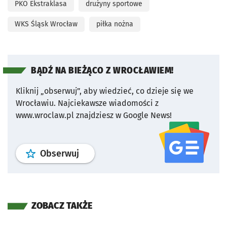
PKO Ekstraklasa
drużyny sportowe
WKS Śląsk Wrocław
piłka nożna
BĄDŹ NA BIEŻĄCO Z WROCŁAWIEM!
Kliknij „obserwuj”, aby wiedzieć, co dzieje się we
Wrocławiu.
Najciekawsze wiadomości z
www.wroclaw.pl znajdziesz w Google News!
profil
google news
serwisu wroclaw
Obserwuj
ZOBACZ TAKŻE