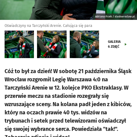
Adriana Ficek / slaskwroclaw.pl
Oświadczyny na Tarczyński Arenie. Całująca się para
GALERIA
6
ZDJĘĆ
Cóż to był za dzień! W sobotę 21 października Śląsk
Wrocław rozgromił Legię Warszawa 4:0 na
Tarczyński Arenie w 12. kolejce PKO Ekstraklasy. W
przerwie meczu na stadionie rozegrały się
wzruszające sceny. Na kolana padł jeden z kibiców,
który na oczach prawie 40 tys. widzów na
trybunach i setek przed telewizorami oświadczył
się swojej wybrance serca. Powiedziała "tak!".