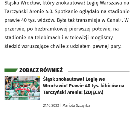
Śląska Wrocław, który znokautował Legię Warszawa na
Tarczyński Arenie 4:0. Spotkanie oglądało na stadionie
prawie 40 tys. widzów. Była też transmisja w Canal+. W
przerwie, po bezbramkowej pierwszej połowie, na
stadionie na telebimach i w telewizji mogliśmy
śledzić wzruszające chwile z udziałem pewnej pary.
ZOBACZ RÓWNIEŻ
otworzy się w nowej karcie
Śląsk znokautował Legię we
Wrocławiu! Prawie 40 tys. kibiców na
Tarczyński Arenie! (ZDJĘCIA)
21.10.2023
| Mariola Szczyrba