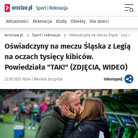
Serwis informacyjny wroclaw.pl podserwis: Sport i rekreacja
Menu
Aktualności
Rekreacja
Kluby
Obiekty
Dla dzieci
wroclaw.pl
Sport i rekreacja
Oświadczyny na meczu Śląsk - Legia
Oświadczyny na meczu Śląska z Legią
na oczach tysięcy kibiców.
Powiedziała "TAK!" (ZDJĘCIA, WIDEO)
Data publikacji:
Autor:
artykuł
22.10.2023 16:04 |
Mariola Szczyrba
Udostępnij
Kliknij, aby zobaczyć galerię